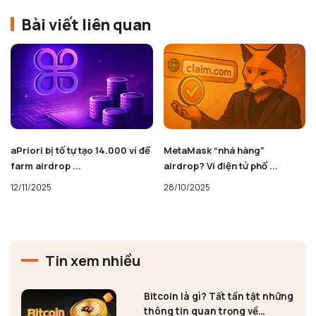
Bài viết liên quan
aPriori bị tố tự tạo 14.000 ví để
MetaMask “nhá hàng”
farm airdrop ...
airdrop? Ví điện tử phổ ...
12/11/2025
28/10/2025
Tin xem nhiều
Bitcoin là gì? Tất tần tật những
thông tin quan trọng về