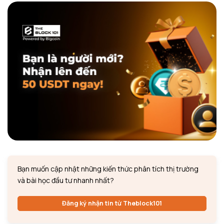
Bạn muốn cập nhật những kiến thức phân tích thị trường
và bài học đầu tư nhanh nhất?
Đăng ký nhận tin từ Theblock101