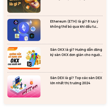
Bitcoin
Ethereum (ETH) là gì? 8 lưu ý
không thể bỏ qua khi đầu tư
Ethereum
Sàn OKX là gì? Hướng dẫn đăng
ký sàn OKX đơn giản cho người
mới
Sàn DEX là gì? Top các sàn DEX
lớn nhất thị trường 2024