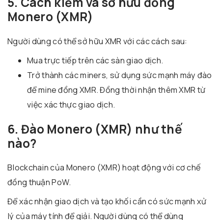
5. Cách kiếm và sở hữu đồng
Monero (XMR)
Người dùng có thể sở hữu XMR với các cách sau:
Mua trực tiếp trên các sàn giao dịch.
Trở thành các miners, sử dụng sức mạnh máy đào
để mine đồng XMR. Đồng thời nhận thêm XMR từ
việc xác thực giao dịch.
6. Đào Monero (XMR) như thế
nào?
Blockchain của Monero (XMR) hoạt động với cơ chế
đồng thuận PoW.
Để xác nhận giao dịch và tạo khối cần có sức mạnh xử
lý của máy tính để giải. Người dùng có thể dùng