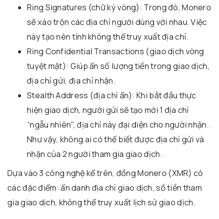
Ring Signatures (chữ ký vòng): Trong đó, Monero
sẽ xáo trộn các địa chỉ người dùng với nhau. Việc
này tạo nên tính không thể truy xuất địa chỉ.
Ring Confidential Transactions (giao dịch vòng
tuyệt mật): Giúp ẩn số lượng tiền trong giao dịch,
địa chỉ gửi, địa chỉ nhận.
Stealth Address (địa chỉ ẩn): Khi bắt đầu thực
hiện giao dịch, người gửi sẽ tạo mới 1 địa chỉ
“ngẫu nhiên", địa chỉ này đại diện cho người nhận.
Như vậy, không ai có thể biết được địa chỉ gửi và
nhận của 2 người tham gia giao dịch.
Dựa vào 3 công nghệ kể trên, đồng Monero (XMR) có
các đặc điểm: ẩn danh địa chỉ giao dịch, số tiền tham
gia giao dịch, không thể truy xuất lịch sử giao dịch.