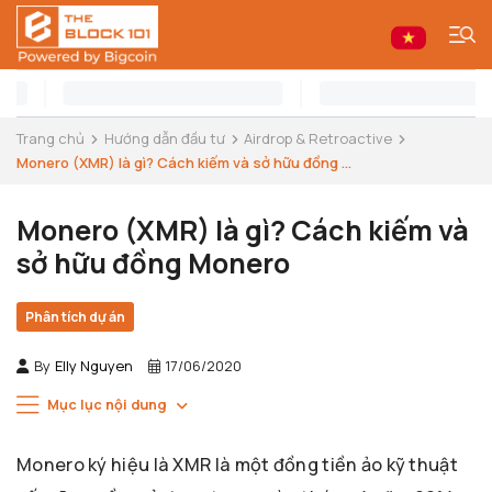
Trang chủ
Hướng dẫn đầu tư
Airdrop & Retroactive
Monero (XMR) là gì? Cách kiếm và sở hữu đồng ...
Monero (XMR) là gì? Cách kiếm và
sở hữu đồng Monero
Phân tích dự án
By
Elly Nguyen
17/06/2020
Mục lục nội dung
Monero ký hiệu là XMR là một đồng tiền ảo kỹ thuật