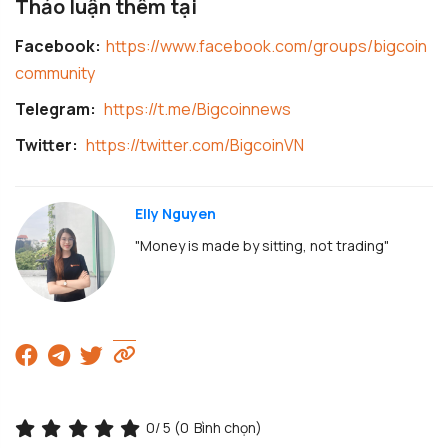
Thảo luận thêm tại
Facebook:
https://www.facebook.com/groups/bigcoin
community
Telegram:
https://t.me/Bigcoinnews
Twitter:
https://twitter.com/BigcoinVN
Elly Nguyen
"Money is made by sitting, not trading"
0
/ 5 (
0
Bình chọn)