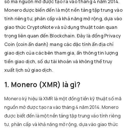
số mã nguồn mở được tạo ra vào tháng 4 năm 2014.
Monero được biến đến là một nền tảng tập trung vào
tính riêng tư, phân cấp và khả năng mở rộng, dựa vào
giao thức CryptoNote và sử dụng thuật toán quan
trọng liên quan đến Blockchain. Đây là đồng Privacy
Coin (coin ẩn danh) mang các đặc tính ẩn địa chỉ
giao dịch của các bên tham gia, ẩn thông tin lượng
tiền giao dịch, số dư tài khoản và không thể truy
xuất lịch sử giao dịch.
1. Monero (XMR) là gì?
Monero ký hiệu là XMR là một đồng tiền kỹ thuật số mã
nguồn mở được tạo ra vào tháng 4 năm 2014. Monero
được biết đến là một nền tảng tập trung vào tính riêng
tư, phân cấp và khả năng mở rộng, dựa vào giao thức