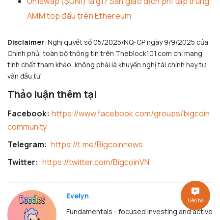
Uniswap ($UNI) là gì? Sàn giao dịch phi tập trung
AMM top đầu trên Ethereum
Disclaimer
: Nghị quyết số 05/2025/NQ-CP ngày 9/9/2025 của
Chính phủ, toàn bộ thông tin trên Theblock101.com chỉ mang
tính chất tham khảo, không phải là khuyến nghị tài chính hay tư
vấn đầu tư.
Thảo luận thêm tại
Facebook:
https://www.facebook.com/groups/bigcoin
community
Telegram:
https://t.me/Bigcoinnews
Twitter:
https://twitter.com/BigcoinVN
Evelyn
Liên hệ
Fundamentals - focused investing and active