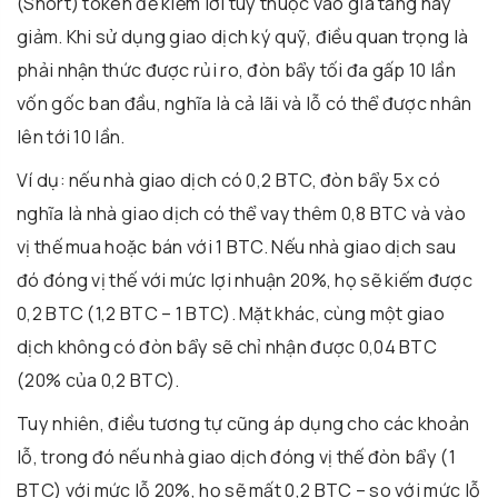
(Short) token để kiếm lời tùy thuộc vào giá tăng hay
giảm. Khi sử dụng giao dịch ký quỹ, điều quan trọng là
phải nhận thức được rủi ro, đòn bẩy tối đa gấp 10 lần
vốn gốc ban đầu, nghĩa là cả lãi và lỗ có thể được nhân
lên tới 10 lần.
Ví dụ: nếu nhà giao dịch có 0,2 BTC, đòn bẩy 5x có
nghĩa là nhà giao dịch có thể vay thêm 0,8 BTC và vào
vị thế mua hoặc bán với 1 BTC. Nếu nhà giao dịch sau
đó đóng vị thế với mức lợi nhuận 20%, họ sẽ kiếm được
0,2 BTC (1,2 BTC – 1 BTC). Mặt khác, cùng một giao
dịch không có đòn bẩy sẽ chỉ nhận được 0,04 BTC
(20% của 0,2 BTC).
Tuy nhiên, điều tương tự cũng áp dụng cho các khoản
lỗ, trong đó nếu nhà giao dịch đóng vị thế đòn bẩy (1
BTC) với mức lỗ 20%, họ sẽ mất 0,2 BTC – so với mức lỗ