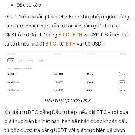
Đầu tư kép
Đầu tư kép là sản phẩm OKX Earn cho phép người dùng
tạo ra lợi nhuận hấp dẫn từ tài sản nắm giữ. Hiện tại,
OKX hỗ trợ đầu tư bằng
BTC
,
ETH
và USDT. Số tiền đầu
tư tối thiểu là 0,01
BTC
, 0,1
ETH
và 100 USDT.
Đầu tư kép trên OKX
Khi đầu tư BTC bằng Đầu tư kép, nếu giá BTC vượt quá
giá thực hiện khi hết hạn, bạn sẽ nhận được khoản đầu
tư gốc được trả bằng USDT với giá thực hiện đã chọn