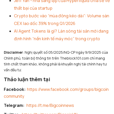
Jeff Yan - nhà sáng lập của Hyperliquid chia sẻ về
thất bại của startup
Crypto bước vào “mùa đông kéo dài”: Volume sàn
CEX lao dốc 39% trong Q1/2026
AI Agent Tokens là gì? Làn sóng tài sản mới đang
định hình “nền kinh tế máy móc” trong crypto
Disclaimer
: Nghị quyết số 05/2025/NQ-CP ngày 9/9/2025 của
Chính phủ, toàn bộ thông tin trên Theblock101.com chỉ mang
tính chất tham khảo, không phải là khuyến nghị tài chính hay tư
vấn đầu tư.
Thảo luận thêm tại
Facebook:
https://www.facebook.com/groups/bigcoin
community
Telegram:
https://t.me/Bigcoinnews