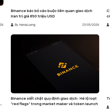
Binance bác bỏ cáo buộc liên quan giao dịch
C
Iran trị giá 850 triệu USD
c
026
By
HanaLuong
23/05/2026
Binance siết chặt quy định giao dịch: Hé lộ loạt
T
ợp
“red flags” trong market maker và token launch