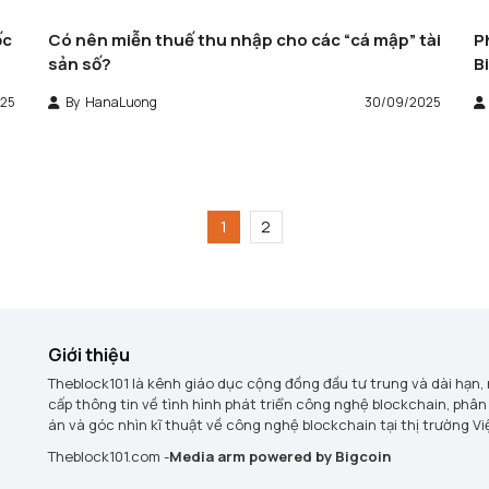
ốc
Có nên miễn thuế thu nhập cho các “cá mập” tài
P
sản số?
B
25
By
HanaLuong
30/09/2025
1
2
Giới thiệu
Theblock101 là kênh giáo dục cộng đồng đầu tư trung và dài hạn,
cấp thông tin về tình hình phát triển công nghệ blockchain, phân
án và góc nhìn kĩ thuật về công nghệ blockchain tại thị trường V
Theblock101.com -
Media arm powered by Bigcoin