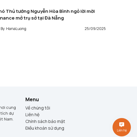
hó Thủ tướng Nguyễn Hòa Bình ngỏ lời mời
inance mở trụ sở tại Đà Nẵng
By
HanaLuong
25/09/2025
Menu
 nơi cung
Về chúng tôi
 tích dự
Liên hệ
iệt Nam.
Chính sách bảo mật
Điều khoản sử dụng
Liên hệ