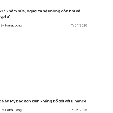
Z: “5 năm nữa, người ta sẽ không còn nói về
rypto”
By
HanaLuong
11/04/2026
òa án Mỹ bác đơn kiện khủng bố đối với Binance
By
HanaLuong
08/03/2026