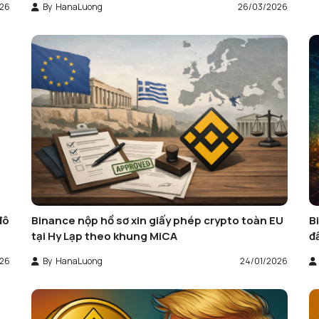
26
By
HanaLuong
26/03/2026
đô
Binance nộp hồ sơ xin giấy phép crypto toàn EU
B
tại Hy Lạp theo khung MiCA
đ
026
By
HanaLuong
24/01/2026