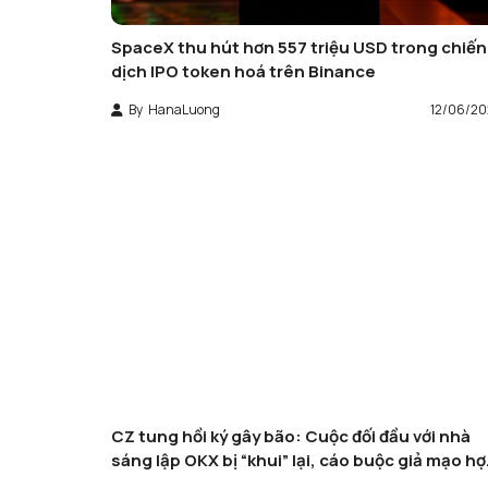
SpaceX thu hút hơn 557 triệu USD trong chiến
dịch IPO token hoá trên Binance
By
HanaLuong
12/06/2
CZ tung hồi ký gây bão: Cuộc đối đầu với nhà
sáng lập OKX bị “khui” lại, cáo buộc giả mạo h
đồng tái xuất