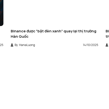
Binance được “bật đèn xanh” quay lại thị trường
B
Hàn Quốc
t
025
By
HanaLuong
14/10/2025