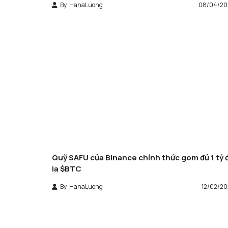
By
HanaLuong
08/04/20
Quỹ SAFU của Binance chính thức gom đủ 1 tỷ 
la $BTC
By
HanaLuong
12/02/2