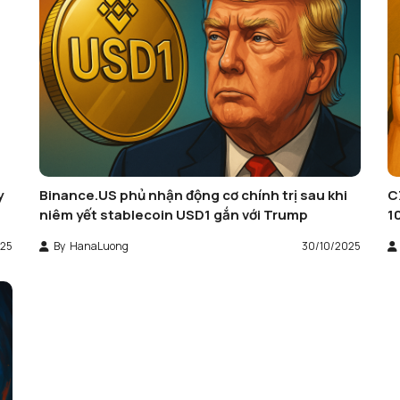
y
Binance.US phủ nhận động cơ chính trị sau khi
C
niêm yết stablecoin USD1 gắn với Trump
1
025
By
HanaLuong
30/10/2025