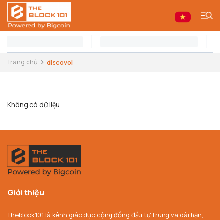
Trang chủ
discovol
Không có dữ liệu
Giới thiệu
Theblock101 là kênh giáo dục cộng đồng đầu tư trung và dài hạn,