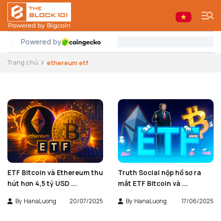
Trang chủ
ethereum etf
ETF Bitcoin và Ethereum thu
Truth Social nộp hồ sơ ra
hút hơn 4,5 tỷ USD ...
mắt ETF Bitcoin và ...
By
HanaLuong
20/07/2025
By
HanaLuong
17/06/2025