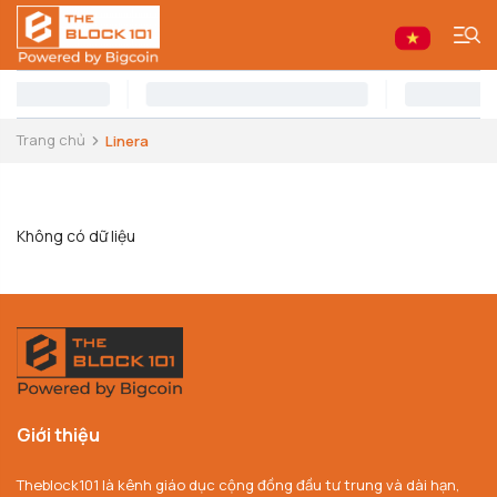
Trang chủ
Linera
Không có dữ liệu
Giới thiệu
Theblock101 là kênh giáo dục cộng đồng đầu tư trung và dài hạn,