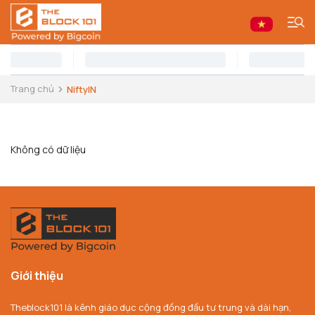
Trang chủ
NiftyIN
Không có dữ liệu
Giới thiệu
Theblock101 là kênh giáo dục cộng đồng đầu tư trung và dài hạn,