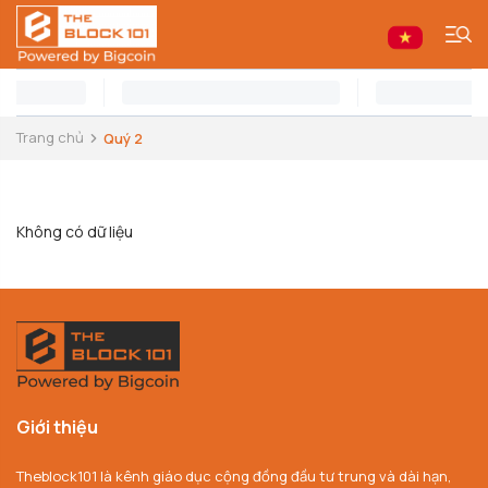
Trang chủ
Quý 2
Không có dữ liệu
Giới thiệu
Theblock101 là kênh giáo dục cộng đồng đầu tư trung và dài hạn,