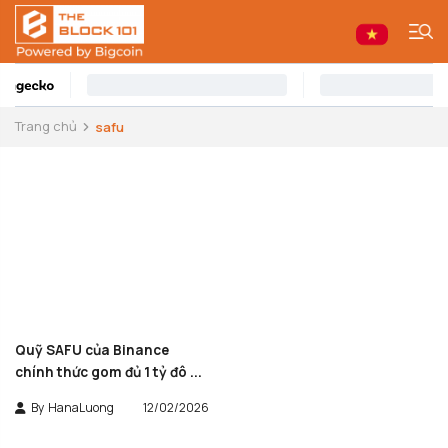
Trang chủ
safu
Quỹ SAFU của Binance
chính thức gom đủ 1 tỷ đô ...
By
HanaLuong
12/02/2026