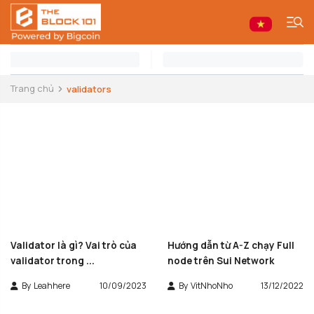
Trang chủ
validators
Validator là gì? Vai trò của
Hướng dẫn từ A-Z chạy Full
validator trong ...
node trên Sui Network
By
Leahhere
10/09/2023
By
VitNhoNho
13/12/2022