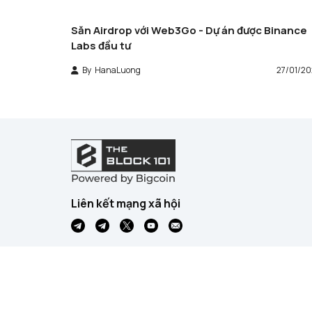
Săn Airdrop với Web3Go - Dự án được Binance
Labs đầu tư
By
HanaLuong
27/01/2
Liên kết mạng xã hội