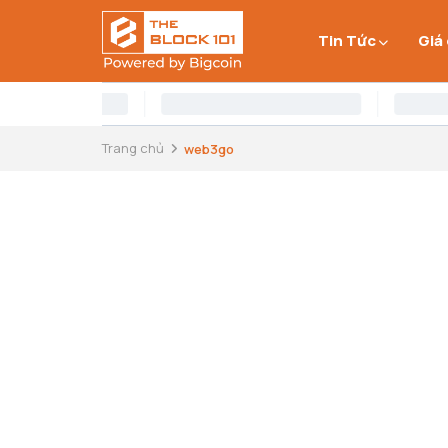
Tin Tức
Giá
Trang chủ
web3go