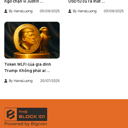
ngờ chặn ví Justin ...
USD từ cú ra mắt ...
By
HanaLuong
05/09/2025
By
HanaLuong
03/09/2025
Token WLFI của gia đình
Trump: Không phải ai ...
By
HanaLuong
20/07/2025