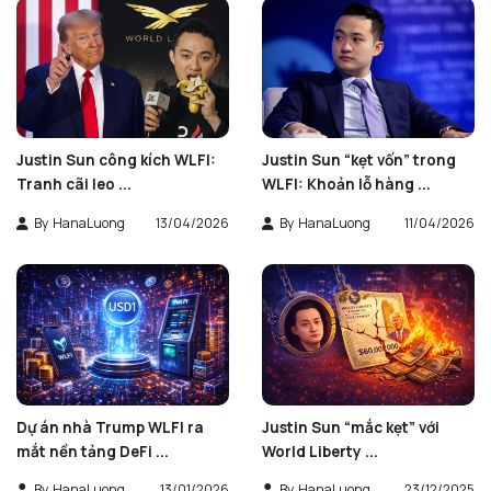
Justin Sun công kích WLFI:
Justin Sun “kẹt vốn” trong
Tranh cãi leo ...
WLFI: Khoản lỗ hàng ...
By
HanaLuong
13/04/2026
By
HanaLuong
11/04/2026
Dự án nhà Trump WLFI ra
Justin Sun “mắc kẹt” với
mắt nền tảng DeFi ...
World Liberty ...
By
HanaLuong
13/01/2026
By
HanaLuong
23/12/2025