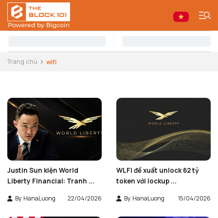
Trang chủ
wlfi
Justin Sun kiện World
WLFI đề xuất unlock 62 tỷ
Liberty Financial: Tranh ...
token với lockup ...
By
HanaLuong
22/04/2026
By
HanaLuong
15/04/2026