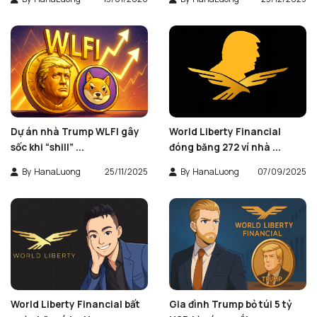
Dự án nhà Trump WLFI gây
World Liberty Financial
sốc khi “shill” ...
đóng băng 272 ví nhà ...
By
HanaLuong
25/11/2025
By
HanaLuong
07/09/2025
World Liberty Financial bất
Gia đình Trump bỏ túi 5 tỷ