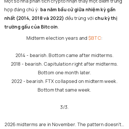
Một số nhà phân tích crypto nhận thấy một điểm trùng
hợp đáng chú ý:
ba năm bầu cử giữa nhiệm kỳ gần
nhất (2014, 2018 và 2022)
đều trùng với
chu kỳ thị
trường gấu của Bitcoin
.
Midterm election years and
$BTC
:
2014 - bearish. Bottom came after midterms.
2018 - bearish. Capitulation right after midterms.
Bottom one month later.
2022 - bearish. FTX collapsed on midterm week.
Bottom that same week.
3/3.
2026 midterms are in November. The pattern doesn't…