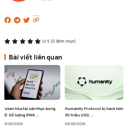
0
/ 5 (
0
Bình chọn)
Bài viết liên quan
Humanity Protocol bị hack hơn
HTX của Justin Sun gỡ bỏ
30 triệu USD, ...
Stablecoin USD1 của ...
09/06/2026
08/06/2026