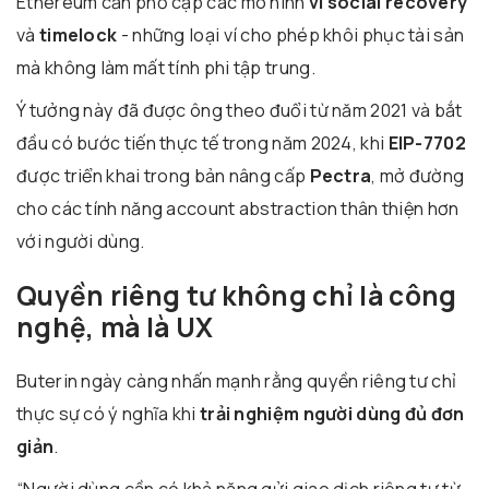
Ethereum cần phổ cập các mô hình
ví social recovery
và
timelock
- những loại ví cho phép khôi phục tài sản
mà không làm mất tính phi tập trung.
Ý tưởng này đã được ông theo đuổi từ năm 2021 và bắt
đầu có bước tiến thực tế trong năm 2024, khi
EIP-7702
được triển khai trong bản nâng cấp
Pectra
, mở đường
cho các tính năng account abstraction thân thiện hơn
với người dùng.
Quyền riêng tư không chỉ là công
nghệ, mà là UX
Buterin ngày càng nhấn mạnh rằng quyền riêng tư chỉ
thực sự có ý nghĩa khi
trải nghiệm người dùng đủ đơn
giản
.
“Người dùng cần có khả năng gửi giao dịch riêng tư từ