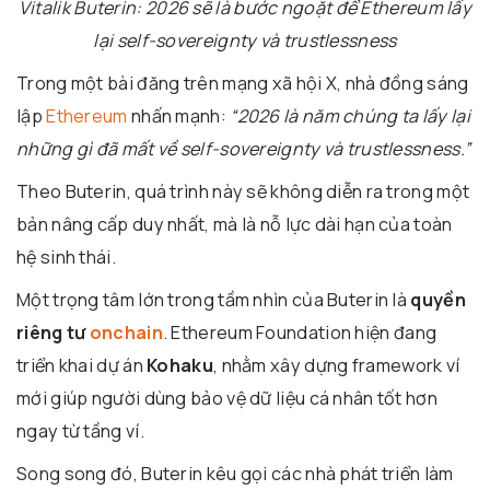
Vitalik Buterin: 2026 sẽ là bước ngoặt để Ethereum lấy
lại self-sovereignty và trustlessness
Trong một bài đăng trên mạng xã hội X, nhà đồng sáng
lập
Ethereum
nhấn mạnh:
“2026 là năm chúng ta lấy lại
những gì đã mất về self-sovereignty và trustlessness.”
Theo Buterin, quá trình này sẽ không diễn ra trong một
bản nâng cấp duy nhất, mà là nỗ lực dài hạn của toàn
hệ sinh thái.
Một trọng tâm lớn trong tầm nhìn của Buterin là
quyền
riêng tư
onchain
. Ethereum Foundation hiện đang
triển khai dự án
Kohaku
, nhằm xây dựng framework ví
mới giúp người dùng bảo vệ dữ liệu cá nhân tốt hơn
ngay từ tầng ví.
Song song đó, Buterin kêu gọi các nhà phát triển làm