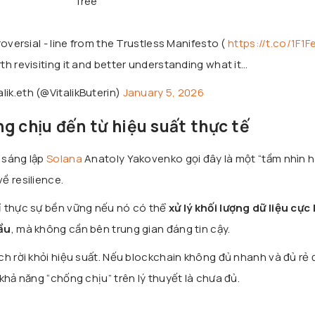
free”
versial - line from the Trustless Manifesto (
https://t.co/1F1
orth revisiting it and better understanding what it…
alik.eth (@VitalikButerin)
January 5, 2026
g chịu đến từ hiệu suất thực tế
g sáng lập
Solana
Anatoly Yakovenko gọi đây là một “tầm nhìn h
ề resilience.
ỉ thực sự bền vững nếu nó có thể
xử lý khối lượng dữ liệu cực 
cầu
, mà không cần bên trung gian đáng tin cậy.
ch rời khỏi hiệu suất. Nếu blockchain không đủ nhanh và đủ rẻ 
khả năng “chống chịu” trên lý thuyết là chưa đủ.