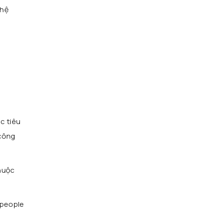
 hệ
c tiêu
“công
thuộc
 people