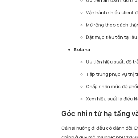
Ưu tiên an toàn, dư thừ
Vận hành nhiều client độ
Mở rộng theo cách thận
Đặt mục tiêu tồn tại lâu
Solana
Ưu tiên hiệu suất, độ tr
Tập trung phục vụ thị 
Chấp nhận mức độ phối 
Xem hiệu suất là điều ki
Góc nhìn từ hạ tầng v
Cả hai hướng đi đều có đánh đổi. 
chỉnh ở quy mô mainnet như zkEVM