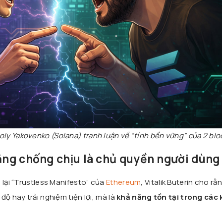
oly Yakovenko (Solana) tranh luận về “tính bền vững” của 2 bl
năng chống chịu là chủ quyền người dùng
 lại “Trustless Manifesto” của
Ethereum
, Vitalik Buterin cho rằ
độ hay trải nghiệm tiện lợi, mà là
khả năng tồn tại trong các 