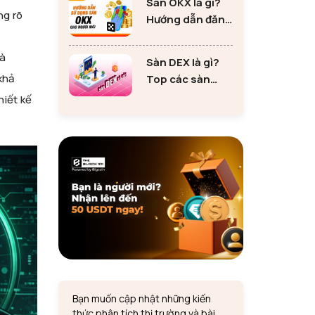
Sàn OKX là gì?
tư Ethereum
ng rõ
Hướng dẫn đăng
ký sàn OKX đơn
giản cho người
và
Sàn DEX là gì?
mới
khả
Top các sàn
DEX lớn nhất thị
hiết kế
trường 2024
Bạn muốn cập nhật những kiến
thức phân tích thị trường và bài