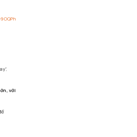
Fe9OQPh
ay”,
lớn, với
để