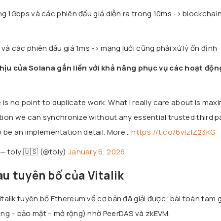
g 1Gbps và các phiên đấu giá diễn ra trong 10ms -> blockchain
và các phiên đấu giá 1ms -> mạng lưới cũng phải xử lý ổn định
ịu của Solana gắn liền với khả năng phục vụ các hoạt độn
e is no point to duplicate work. What I really care about is max
on we can synchronize without any essential trusted third pa
to be an implementation detail. More…
https://t.co/6vlzIZ23KG
— toly 🇺🇸 (@toly)
January 6, 2026
au tuyên bố của Vitalik
Vitalik tuyên bố Ethereum về cơ bản đã giải được “bài toán tam 
trung – bảo mật – mở rộng) nhờ PeerDAS và zkEVM.