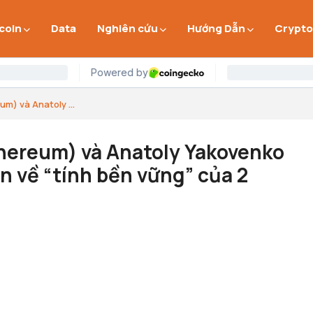
 coin
Data
Nghiên cứu
Hướng Dẫn
Crypto
um) và Anatoly ...
Ethereum) và Anatoly Yakovenko
n về “tính bền vững” của 2