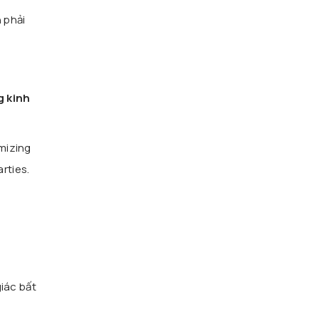
 phải
g kinh
imizing
rties.
giác bất