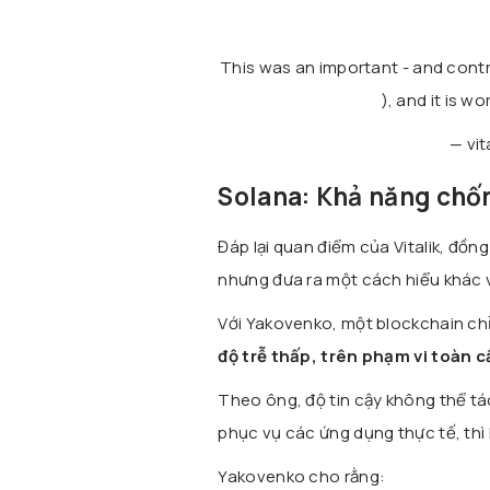
This was an important - and contro
), and it is w
— vit
Solana: Khả năng chốn
Đáp lại quan điểm của Vitalik, đồn
nhưng đưa ra một cách hiểu khác v
Với Yakovenko, một blockchain ch
độ trễ thấp, trên phạm vi toàn 
Theo ông, độ tin cậy không thể tá
phục vụ các ứng dụng thực tế, thì 
Yakovenko cho rằng: