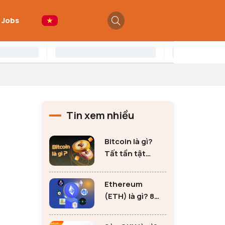
 Jobs
Tin xem nhiều
Bitcoin là gì?
Tất tần tật
những thông tin
quan trọng về
Ethereum
Bitcoin
(ETH) là gì? 8
lưu ý không thể
bỏ qua khi đầu