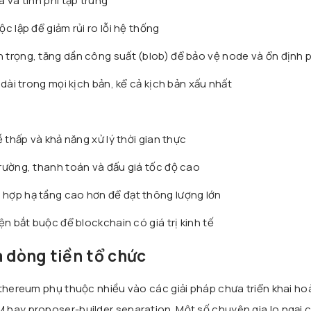
a và tính phi tập trung
c lập để giảm rủi ro lỗi hệ thống
 trọng, tăng dần công suất (blob) để bảo vệ node và ổn định p
 dài trong mọi kịch bản, kể cả kịch bản xấu nhất
ễ thấp và khả năng xử lý thời gian thực
trường, thanh toán và đấu giá tốc độ cao
hợp hạ tầng cao hơn để đạt thông lượng lớn
ện bắt buộc để blockchain có giá trị kinh tế
à dòng tiền tổ chức
Ethereum phụ thuộc nhiều vào các giải pháp chưa triển khai ho
 hay proposer-builder separation. Một số chuyên gia lo ngại