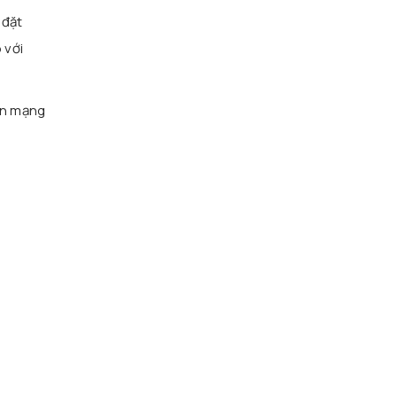
 đặt
 với
ến mạng