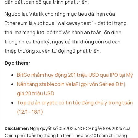
dẫn dắt toàn bộ quá trình phát triển.
Ngược lại, Vitalik cho rằng mục tiêu dài hạn của
Ethereum là vượt qua “walkaway test” - đạt tới trạng
thái mà mạng lưới có thể vận hành an toàn, ổn định
trong nhiều thập kỷ, ngay cả khi không còn sự can
thiệp thường xuyên từ đội ngũ phát triển.
Đọc thêm:
BitGo nhắm huy động 201 triệu USD qua IPO tại Mỹ
Nền tảng stablecoin VelaFi gọi vốn Series B trị
giá 20 triệu USD
Top dự án crypto có tin tức đáng chú ý trong tuần
(12/1 - 18/1)
Disclaimer
: Nghị quyết số 05/2025/NQ-CP ngày 9/9/2025 của
Chính phủ, toàn bộ thông tin trên Theblock101.com chỉ mang