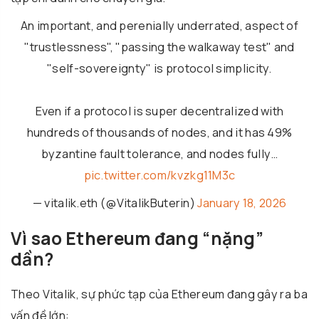
An important, and perenially underrated, aspect of
"trustlessness", "passing the walkaway test" and
"self-sovereignty" is protocol simplicity.
Even if a protocol is super decentralized with
hundreds of thousands of nodes, and it has 49%
byzantine fault tolerance, and nodes fully…
pic.twitter.com/kvzkg11M3c
— vitalik.eth (@VitalikButerin)
January 18, 2026
Vì sao Ethereum đang “nặng”
dần?
Theo Vitalik, sự phức tạp của Ethereum đang gây ra ba
vấn đề lớn: