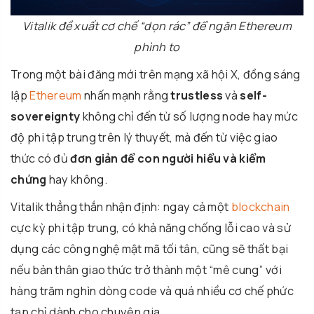
Vitalik đề xuất cơ chế “dọn rác” để ngăn Ethereum
phình to
Trong một bài đăng mới trên mạng xã hội X, đồng sáng
lập
Ethereum
nhấn mạnh rằng
trustless
và
self-
sovereignty
không chỉ đến từ số lượng node hay mức
độ phi tập trung trên lý thuyết, mà đến từ việc giao
thức có đủ
đơn giản để con người hiểu và kiểm
chứng
hay không.
Vitalik thẳng thắn nhận định: ngay cả một
blockchain
cực kỳ phi tập trung, có khả năng chống lỗi cao và sử
dụng các công nghệ mật mã tối tân, cũng sẽ thất bại
nếu bản thân giao thức trở thành một “mê cung” với
hàng trăm nghìn dòng code và quá nhiều cơ chế phức
tạp chỉ dành cho chuyên gia.