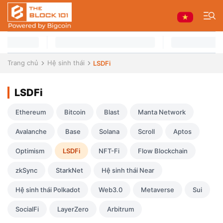
Trang chủ
Hệ sinh thái
LSDFi
LSDFi
Ethereum
Bitcoin
Blast
Manta Network
Avalanche
Base
Solana
Scroll
Aptos
Optimism
LSDFi
NFT-Fi
Flow Blockchain
zkSync
StarkNet
Hệ sinh thái Near
Hệ sinh thái Polkadot
Web3.0
Metaverse
Sui
SocialFi
LayerZero
Arbitrum