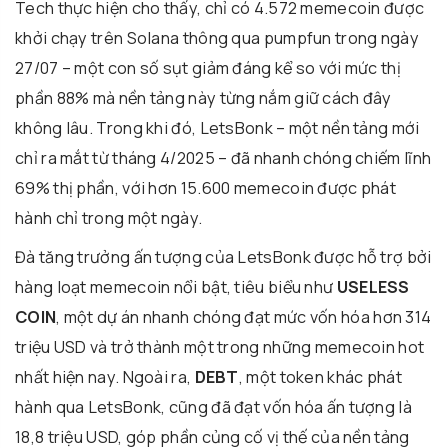
Tech thực hiện cho thấy, chỉ có 4.572 memecoin được
khởi chạy trên Solana thông qua pumpfun trong ngày
27/07 – một con số sụt giảm đáng kể so với mức thị
phần 88% mà nền tảng này từng nắm giữ cách đây
không lâu. Trong khi đó, LetsBonk – một nền tảng mới
chỉ ra mắt từ tháng 4/2025 – đã nhanh chóng chiếm lĩnh
69% thị phần, với hơn 15.600 memecoin được phát
hành chỉ trong một ngày.
Đà tăng trưởng ấn tượng của LetsBonk được hỗ trợ bởi
hàng loạt memecoin nổi bật, tiêu biểu như
USELESS
COIN
, một dự án nhanh chóng đạt mức vốn hóa hơn 314
triệu USD và trở thành một trong những memecoin hot
nhất hiện nay. Ngoài ra,
DEBT
, một token khác phát
hành qua LetsBonk, cũng đã đạt vốn hóa ấn tượng là
18,8 triệu USD, góp phần củng cố vị thế của nền tảng