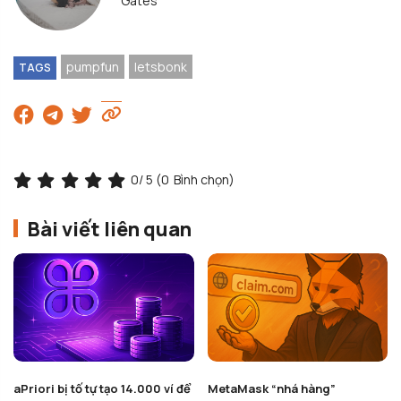
Gates
pumpfun
letsbonk
TAGS
0
/ 5 (
0
Bình chọn)
Bài viết liên quan
MetaMask “nhá hàng”
Polymarket xác nhận ra mắt