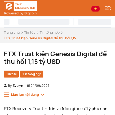
Trang chủ
Tin tức
Tin tổng hợp
FTX Trust kiện Genesis Digital để thu hồi 1,15 ...
FTX Trust kiện Genesis Digital để
thu hồi 1,15 tỷ USD
Tin tức
Tin tổng hợp
By
Evelyn
24/09/2025
Mục lục nội dung
FTX Recovery Trust – đơn vị được giao xử lý phá sản