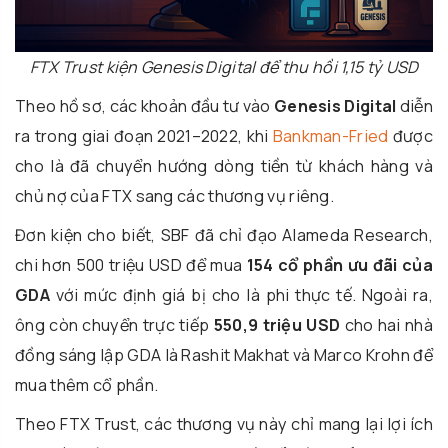
FTX Trust kiện Genesis Digital để thu hồi 1,15 tỷ USD
Theo hồ sơ, các khoản đầu tư vào
Genesis Digital
diễn
ra trong giai đoạn 2021–2022, khi
Bankman-Fried
được
cho là đã chuyển hướng dòng tiền từ khách hàng và
chủ nợ của FTX sang các thương vụ riêng.
Đơn kiện cho biết, SBF đã chỉ đạo Alameda Research,
chi hơn 500 triệu USD để mua
154 cổ phần ưu đãi của
GDA
với mức định giá bị cho là phi thực tế. Ngoài ra,
ông còn chuyển trực tiếp
550,9 triệu USD
cho hai nhà
đồng sáng lập GDA là Rashit Makhat và Marco Krohn để
mua thêm cổ phần.
Theo FTX Trust, các thương vụ này chỉ mang lại lợi ích