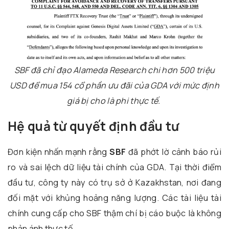
SBF đã chỉ đạo Alameda Research chi hơn 500 triệu
USD để mua 154 cổ phần ưu đãi của GDA với mức định
giá bị cho là phi thực tế.
Hệ quả từ quyết định đầu tư
Đơn kiện nhấn mạnh rằng
SBF
đã phớt lờ cảnh báo rủi
ro và sai lệch dữ liệu tài chính của GDA. Tại thời điểm
đầu tư, công ty này có trụ sở ở Kazakhstan, nơi đang
đối mặt với khủng hoảng năng lượng. Các tài liệu tài
chính cung cấp cho SBF thậm chí bị cáo buộc là không
phản ánh thực tế.