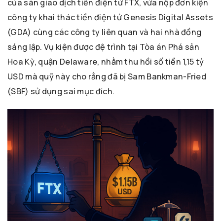
của sàn giao dịch tiền điện tử FTX, vừa nộp đơn kiện
công ty khai thác tiền điện tử Genesis Digital Assets
(GDA) cùng các công ty liên quan và hai nhà đồng
sáng lập. Vụ kiện được đệ trình tại Tòa án Phá sản
Hoa Kỳ, quận Delaware, nhằm thu hồi số tiền 1,15 tỷ
USD mà quỹ này cho rằng đã bị Sam Bankman-Fried
(SBF) sử dụng sai mục đích.