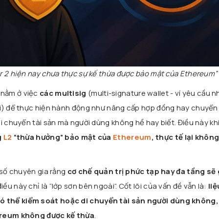
er 2 hiện nay chưa thực sự kế thừa được bảo mật của Ethereum”
 nằm ở việc
các multisig
(multi-signature wallet - ví yêu cầu n
ời) để thực hiện hành động như nâng cấp hợp đồng hay chuyển 
di chuyển tài sản mà người dùng không hề hay biết. Điều này k
g
L2
“thừa hưởng” bảo mật của
Ethereum
, thực tế lại khôn
 số chuyên gia rằng
cơ chế quản trị phức tạp hay đa tầng sẽ
điều này chỉ là “lớp sơn bên ngoài”. Cốt lõi của vấn đề vẫn là:
liệ
 thể kiểm soát hoặc di chuyển tài sản người dùng không,
ereum không được kế thừa
.