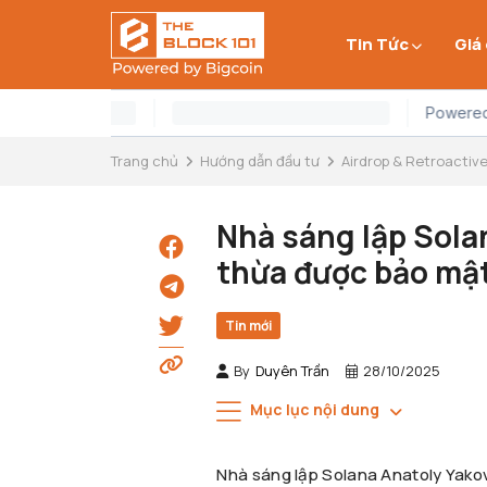
Tin Tức
Giá
Trang chủ
Hướng dẫn đầu tư
Airdrop & Retroactiv
Nhà sáng lập Solan
thừa được bảo mậ
Tin mới
By
Duyên Trần
28/10/2025
Mục lục nội dung
Nhà sáng lập Solana Anatoly Yako