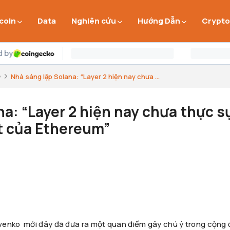
 coin
Data
Nghiên cứu
Hướng Dẫn
Crypto
e
Nhà sáng lập Solana: “Layer 2 hiện nay chưa ...
a: “Layer 2 hiện nay chưa thực s
t của Ethereum”
venko mới đây đã đưa ra một quan điểm gây chú ý trong cộng