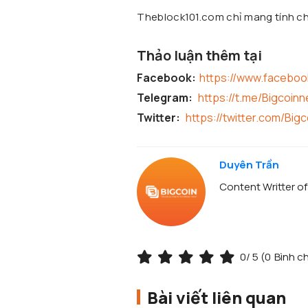
Theblock101.com chỉ mang tính chấ
Thảo luận thêm tại
Facebook:
https://www.facebo
Telegram:
https://t.me/Bigcoin
Twitter:
https://twitter.com/Big
Duyên Trần
Content Writter o
0
/ 5 (
0
Bình c
Bài viết liên quan