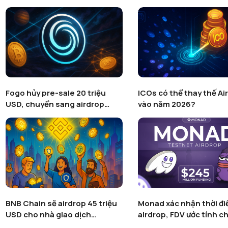
ICOs có thể thay thế Airdrops
aPriori bị tố tự tạo 14.00
vào năm 2026?
farm airdrop chính mìn
Monad xác nhận thời điểm
SĂN AIRDROP VỚI CAM
airdrop, FDV ước tính chạm 12
NETWORK - LAYER 1 Đ
tỷ USD
ĐỊNH GIÁ 400 TRIỆU ĐÔ