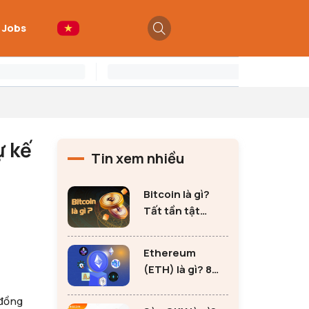
 Jobs
ự kế
Tin xem nhiều
Bitcoin là gì?
Tất tần tật
những thông tin
quan trọng về
Ethereum
Bitcoin
(ETH) là gì? 8
lưu ý không thể
 đồng
bỏ qua khi đầu