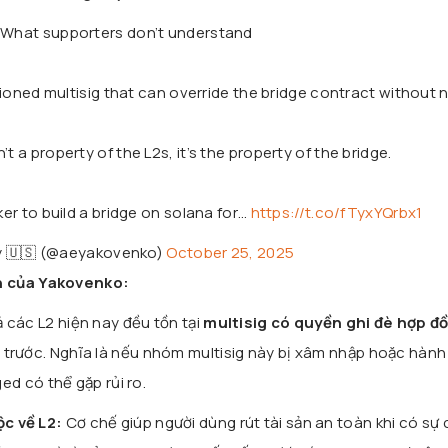
What supporters don’t understand
ssioned multisig that can override the bridge contract without 
t a property of the L2s, it’s the property of the bridge.
ker to build a bridge on solana for…
https://t.co/fTyxYQrbx1
y 🇺🇸 (@aeyakovenko)
October 25, 2025
n của Yakovenko:
 các L2 hiện nay đều tồn tại
multisig có quyền ghi đè hợp đ
trước. Nghĩa là nếu nhóm multisig này bị xâm nhập hoặc hàn
ged có thể gặp rủi ro.
c về L2:
Cơ chế giúp người dùng rút tài sản an toàn khi có sự 