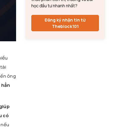
học đầu tư nhanh nhất?
Đăng ký nhận tin từ
Theblock101
hiều
tài
hiến ông
g hẳn
 giúp
u có
nếu