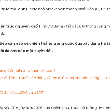
n trúc mô-đun):
chia nhỏ blockchain thành nhiều lớp (L1, L2, ro
iến trúc nguyên khối):
như Solana - tất cả xử lý trong cùng m
 đa.
 tiếp cận nào sẽ chiến thắng trong cuộc đua xây dựng hạ t
tối đa hay bảo mật tuyệt đối?
ang đối mặt rủi ro thanh khoản?
 Ví điện tử phổ biến đăng ký tên miền mới cho tính năng “clai
PYC đối đầu USDC và USDT
25/NQ-CP ngày 9/9/2025 của Chính phủ, toàn bộ thông tin trê