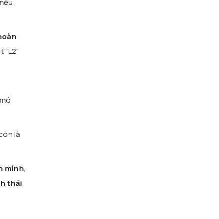
 nếu
 hoàn
t “L2”
 mô
còn là
h mình
,
nh thái