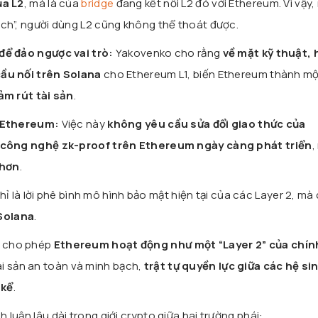
ủa L2
, mà là của
bridge
đang kết nối L2 đó với Ethereum. Vì vậy,
ch”, người dùng L2 cũng không thể thoát được.
để đảo ngược vai trò:
Yakovenko cho rằng
về mặt kỹ thuật,
ầu nối trên Solana
cho Ethereum L1, biến Ethereum thành mộ
ảm rút tài sản
.
n Ethereum:
Việc này
không yêu cầu sửa đổi giao thức của
 công nghệ zk-proof trên Ethereum ngày càng phát triển
,
 hơn
.
 là lời phê bình mô hình bảo mật hiện tại của các Layer 2, mà 
 Solana
.
hể cho phép
Ethereum hoạt động như một “Layer 2” của chín
i sản an toàn và minh bạch,
trật tự quyền lực giữa các hệ si
 kể
.
h luận lâu dài trong giới crypto giữa hai trường phái: