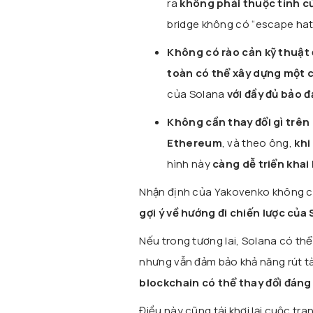
ra
không phải thuộc tính c
bridge không có “escape hat
Không có rào cản kỹ thuật 
toàn có thể xây dựng một c
của Solana
với đầy đủ bảo đ
Không cần thay đổi gì trê
Ethereum
, và theo ông,
khi
hình này
càng dễ triển khai
Nhận định của Yakovenko không chỉ
gợi ý về hướng đi chiến lược của
Nếu trong tương lai, Solana có t
nhưng vẫn đảm bảo khả năng rút tà
blockchain có thể thay đổi đáng
Điều này cũng tái khơi lại cuộc tran