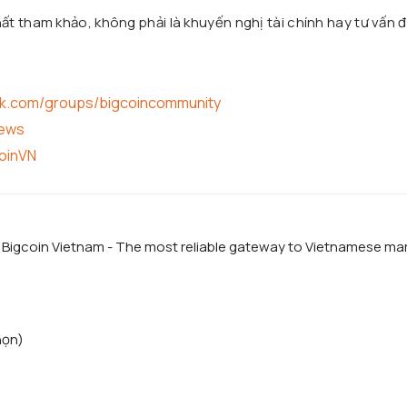
t tham khảo, không phải là khuyến nghị tài chính hay tư vấn đ
ok.com/groups/bigcoincommunity
news
coinVN
f Bigcoin Vietnam - The most reliable gateway to Vietnamese ma
họn)