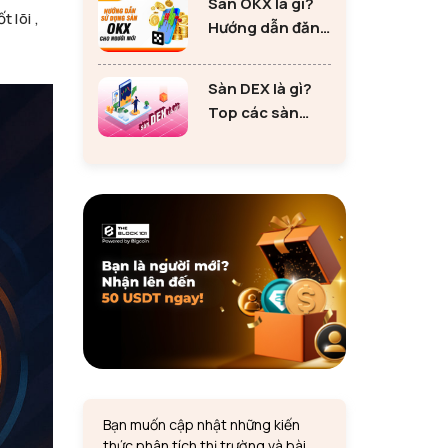
Sàn OKX là gì?
tư Ethereum
 lõi ,
Hướng dẫn đăng
ký sàn OKX đơn
giản cho người
Sàn DEX là gì?
mới
Top các sàn
DEX lớn nhất thị
trường 2024
Bạn muốn cập nhật những kiến
thức phân tích thị trường và bài