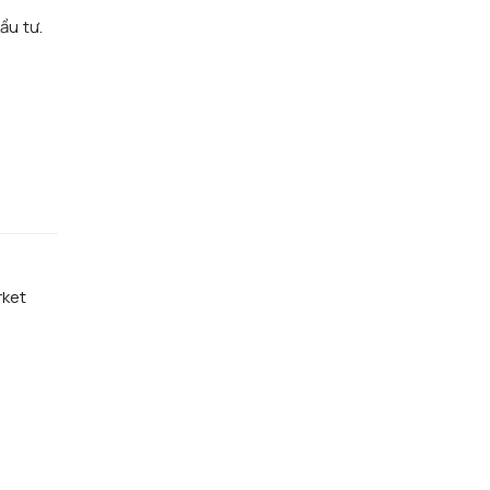
ầu tư.
rket