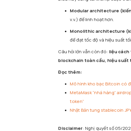
Modular architecture (kiế
v.v.) để linh hoạt hơn.
Monolithic architecture (k
để đạt tốc độ và hiệu suất tối
Câu hỏi lớn vẫn còn đó:
liệu cách
blockchain toàn cầu, hiệu suất 
Đọc thêm:
Mô hình kho bạc Bitcoin có đ
MetaMask “nhá hàng” airdrop?
token”
Nhật Bản tung stablecoin J
Disclaimer
: Nghị quyết số 05/20