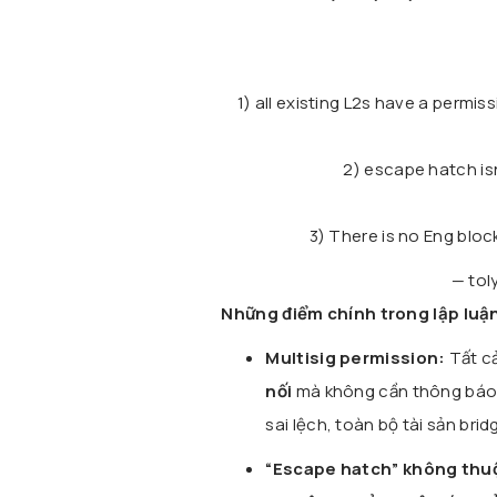
1) all existing L2s have a permi
2) escape hatch isn’
3) There is no Eng bloc
— tol
Những điểm chính trong lập luậ
Multisig permission:
Tất cả
nối
mà không cần thông báo 
sai lệch, toàn bộ tài sản brid
“Escape hatch” không thuộ