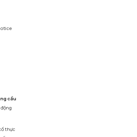
notice
ồng cầu
h động
cố thực