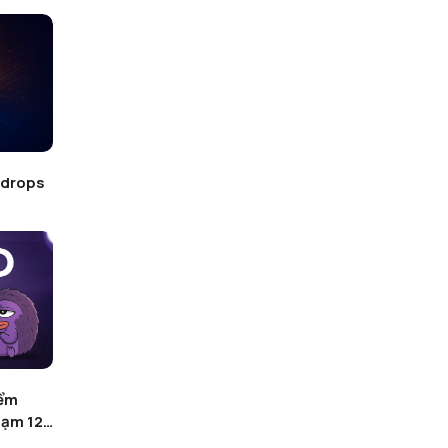
0 ví để
MetaMask “nhá hàng”
h
airdrop? Ví điện tử phổ biến
đăng ký tên miền mới cho tính
năng “claim token”
P
SĂN AIRDROP VỚI HEYELSA -
ƯỢC
DỰ ÁN AI GỌI VỐN ĐƯỢC 3
TRIỆU ĐÔ