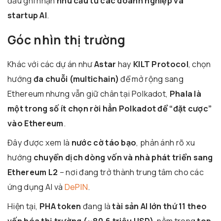
đầu ghi nhận
nhu cầu từ các doanh nghiệp và
startup AI
.
Góc nhìn thị trường
Khác với các dự án như
Astar
hay
KILT Protocol
, chọn
hướng
đa chuỗi (multichain)
để mở rộng sang
Ethereum nhưng vẫn giữ chân tại Polkadot,
Phala là
một trong số ít chọn rời hẳn Polkadot để “đặt cược”
vào Ethereum
.
Đây được xem là
nước cờ táo bạo
, phản ánh rõ xu
hướng
chuyển dịch dòng vốn và nhà phát triển sang
Ethereum L2
– nơi đang trở thành trung tâm cho các
ứng dụng AI và
DePIN
.
Hiện tại,
PHA token
đang là
tài sản AI lớn thứ 11 theo
vốn hóa thị trường (~80,6 triệu USD)
, nằm trong
top