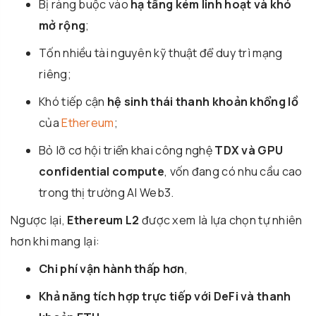
Bị ràng buộc vào
hạ tầng kém linh hoạt và khó
mở rộng
;
Tốn nhiều tài nguyên kỹ thuật để duy trì mạng
riêng;
Khó tiếp cận
hệ sinh thái thanh khoản khổng lồ
của
Ethereum
;
Bỏ lỡ cơ hội triển khai công nghệ
TDX và GPU
confidential compute
, vốn đang có nhu cầu cao
trong thị trường AI Web3.
Ngược lại,
Ethereum L2
được xem là lựa chọn tự nhiên
hơn khi mang lại:
Chi phí vận hành thấp hơn
,
Khả năng tích hợp trực tiếp với DeFi và thanh