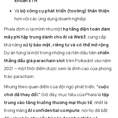
khoản ETH
,
Và
bộ công cụ phát triển (tooling) thân thiện
hơn với các ứng dụng doanh nghiệp.
Phala định vị lại mình như một
hạ tầng điện toán đám
mây phi tập trung dành cho AI và Web3
, cung cấp
khả năng
xử lý bảo mật, riêng tư và có thể mở rộng
.
Dự án từng là một trong những cái tên đầu tiên
chiến
thắng đấu giá parachain slot
trên Polkadot vào năm
2021 — một thời điểm được xem là đỉnh cao của phong
trào parachain.
Nhưng theo quan điểm của đội ngũ phát triển,
“cuộc
chơi đã thay đổi.”
Giờ đây, mục tiêu của Phala là
tập
trung vào tăng trưởng thương mại thực tế
, nhất là
trong mảng
AI confidential compute
, nơi họ đã bắt