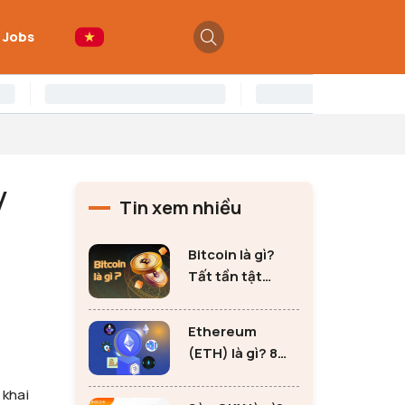
 Jobs
y
Tin xem nhiều
Bitcoin là gì?
Tất tần tật
những thông tin
quan trọng về
Ethereum
Bitcoin
(ETH) là gì? 8
lưu ý không thể
 khai
bỏ qua khi đầu