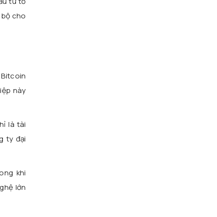
ầu tư tổ
 bộ cho
 Bitcoin
hiệp này
 là tài
 ty đại
ong khi
ghệ lớn