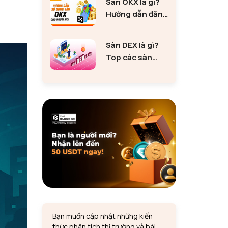
Sàn OKX là gì?
tư Ethereum
Hướng dẫn đăng
ký sàn OKX đơn
giản cho người
Sàn DEX là gì?
mới
Top các sàn
DEX lớn nhất thị
trường 2024
Bạn muốn cập nhật những kiến
thức phân tích thị trường và bài