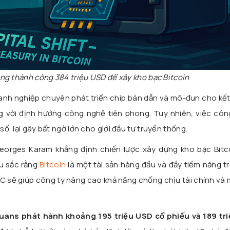
g thành công 384 triệu USD để xây kho bạc Bitcoin
anh nghiệp chuyên phát triển chip bán dẫn và mô-đun cho kết
ng với định hướng công nghệ tiên phong. Tuy nhiên, việc côn
số, lại gây bất ngờ lớn cho giới đầu tư truyền thống.
eorges Karam khẳng định chiến lược xây dựng kho bạc Bitc
u sắc rằng
Bitcoin
là một tài sản hàng đầu và đầy tiềm năng t
C sẽ giúp công ty nâng cao khả năng chống chịu tài chính và 
uans phát hành khoảng 195 triệu USD cổ phiếu và 189 tr