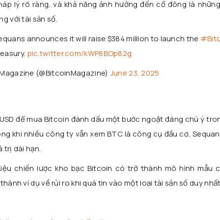
háp lý rõ ràng, và khả năng ảnh hưởng đến cổ đông là những
g với tài sản số.
Sequans announces it will raise $384 million to launch the
#Bit
reasury.
pic.twitter.com/kWP8BOp82g
n Magazine (@BitcoinMagazine)
June 23, 2025
 USD để mua Bitcoin đánh dấu một bước ngoặt đáng chú ý tro
ong khi nhiều công ty vẫn xem BTC là công cụ đầu cơ, Sequans
 trị dài hạn.
Liệu chiến lược kho bạc Bitcoin có trở thành mô hình mẫu 
hành ví dụ về rủi ro khi quá tin vào một loại tài sản số duy nhấ