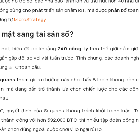
 được hỗ trợ bởi các nhà bảo lãnh lớn và thu hút hơn 40 nhà đ
hông dùng cho phát triển sản phẩm IoT, mà được phân bổ toàn
ơng tự
MicroStrategy
.
 mặt sang tài sản số?
s.net, hiện đã có khoảng
240 công ty
trên thế giới nắm giữ
gần gấp đôi so với vài tuần trước. Tính chung, các doanh ng
ung BTC toàn cầu.
quans
tham gia xu hướng này cho thấy Bitcoin không còn chỉ
in, mà đang dần trở thành lựa chọn chiến lược cho các công
nhau.
, quyết định của Sequans không tránh khỏi tranh luận. Tr
 thành công với hơn 592.000 BTC, thì nhiều tập đoàn công n
n chọn đứng ngoài cuộc chơi vì lo ngại rủi ro.