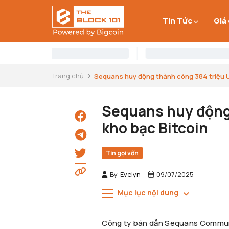
Tin Tức
Giá
Trang chủ
Sequans huy động thành công 384 triệu US
Sequans huy động
kho bạc Bitcoin
Tin gọi vốn
By
Evelyn
09/07/2025
Mục lục nội dung
Công ty bán dẫn Sequans Communic