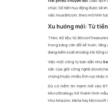
trái phiếu chuyển đổi
. Giao dịch
chức. Số tiền huy động được sẽ k
việc mua Bitcoin, theo mô hình tư
Xu hướng mới: Từ tiền
Theo dữ liệu từ BitcoinTreasurie
trong bảng cân đối kế toán, tăng 
đang kiểm soát khoảng 4% tổng c
Việc một công ty bán dẫn như
Se
sản của giới công nghệ blockcha
chúng thuộc nhiều lĩnh vực khác 
Dù có niềm tin mạnh mẽ vào BTC
MicroStrategy trở thành hình mẫu
như Amazon, Meta hay Microsoft vẫ