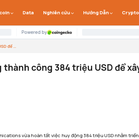
 coin
Data
Nghiên cứu
Hướng Dẫn
Crypto
D để ...
 thành công 384 triệu USD để xâ
ations vừa hoàn tất việc huy động 384 triệu USD nhằm triển