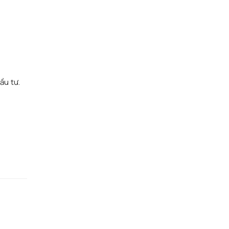
n
ầu tư.