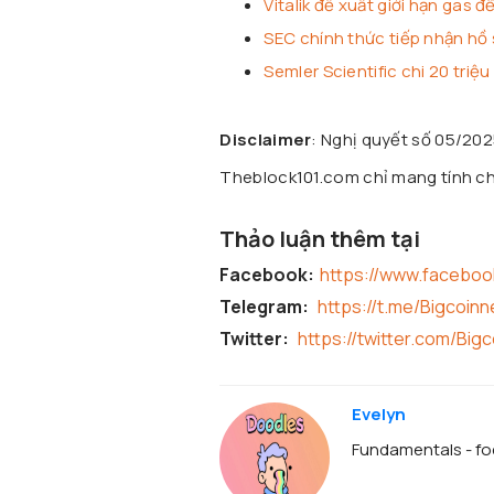
Vitalik đề xuất giới hạn gas
SEC chính thức tiếp nhận hồ 
Semler Scientific chi 20 triệ
Disclaimer
: Nghị quyết số 05/20
Theblock101.com chỉ mang tính chấ
Thảo luận thêm tại
Facebook:
https://www.facebo
Telegram:
https://t.me/Bigcoin
Twitter:
https://twitter.com/Big
Evelyn
Fundamentals - foc