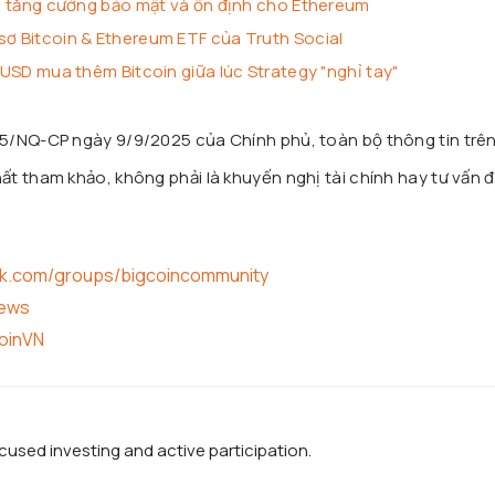
 để tăng cường bảo mật và ổn định cho Ethereum
sơ Bitcoin & Ethereum ETF của Truth Social
u USD mua thêm Bitcoin giữa lúc Strategy "nghỉ tay"
25/NQ-CP ngày 9/9/2025 của Chính phủ, toàn bộ thông tin trê
t tham khảo, không phải là khuyến nghị tài chính hay tư vấn đ
ok.com/groups/bigcoincommunity
news
coinVN
used investing and active participation.