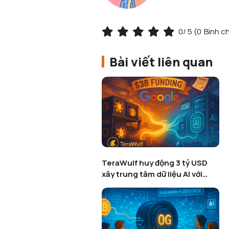
0
/ 5 (
0
Bình c
Bài viết liên quan
TeraWulf huy động 3 tỷ USD
xây trung tâm dữ liệu AI với
Google hậu thuẫn