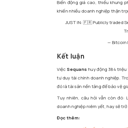
Biến động giá cao, thiếu khung p
khiến nhiều doanh nghiệp thận trọn
JUST IN: 🇫🇷 Publicly traded 
T
— Bitcoi
Kết luận
Việc
Sequans
huy động 384 triệu
tư duy tài chính doanh nghiệp. Tr
đó là tài sản nền tảng để bảo vệ giá
Tuy nhiên, câu hỏi vẫn còn đó: 
doanh nghiệp niêm yết, hay sẽ trở t
Đọc thêm: