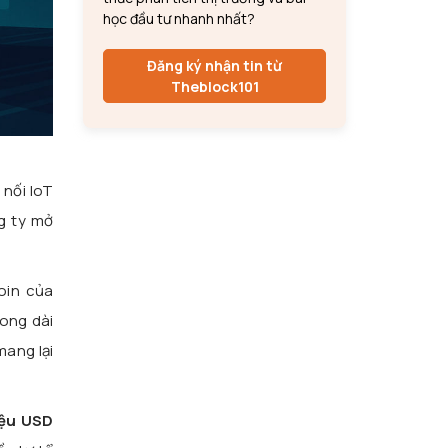
học đầu tư nhanh nhất?
Đăng ký nhận tin từ
Theblock101
 nối IoT
g ty mở
oin của
rong dài
mang lại
iệu USD