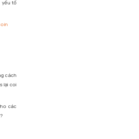
 yếu tố
coin
ng cách
 lại coi
cho các
t?