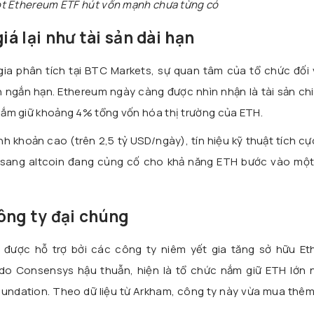
t Ethereum ETF hút vốn mạnh chưa từng có
á lại như tài sản dài hạn
ia phân tích tại BTC Markets, sự quan tâm của tổ chức đối 
h ngắn hạn. Ethereum ngày càng được nhìn nhận là tài sản ch
n nắm giữ khoảng 4% tổng vốn hóa thị trường của ETH.
khoản cao (trên 2,5 tỷ USD/ngày), tín hiệu kỹ thuật tích cự
 sang altcoin đang củng cố cho khả năng ETH bước vào một
ông ty đại chúng
 được hỗ trợ bởi các công ty niêm yết gia tăng sở hữu Et
do Consensys hậu thuẫn, hiện là tổ chức nắm giữ ETH lớn n
undation. Theo dữ liệu từ Arkham, công ty này vừa mua thêm