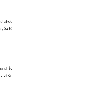
tổ chức
c yếu tố
ng chắc
y trì ổn