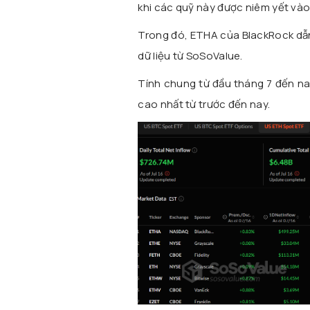
khi các quỹ này được niêm yết và
Trong đó, ETHA của BlackRock dẫn 
dữ liệu từ SoSoValue.
Tính chung từ đầu tháng 7 đến nay
cao nhất từ trước đến nay.