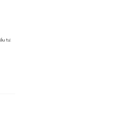
n
ầu tư.