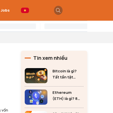
 Jobs
n
Tin xem nhiều
Bitcoin là gì?
Tất tần tật
những thông tin
quan trọng về
Ethereum
Bitcoin
(ETH) là gì? 8
lưu ý không thể
g vốn
bỏ qua khi đầu