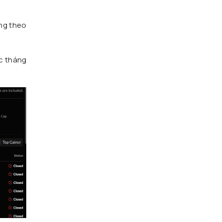
ơng theo
ục tháng