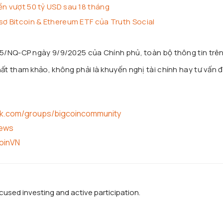
ền vượt 50 tỷ USD sau 18 tháng
sơ Bitcoin & Ethereum ETF của Truth Social
25/NQ-CP ngày 9/9/2025 của Chính phủ, toàn bộ thông tin trê
t tham khảo, không phải là khuyến nghị tài chính hay tư vấn đ
ok.com/groups/bigcoincommunity
news
coinVN
used investing and active participation.