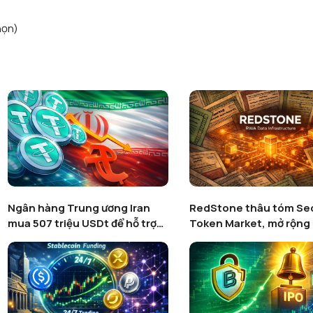
họn)
Ngân hàng Trung ương Iran
RedStone thâu tóm Sec
mua 507 triệu USDt để hỗ trợ
Token Market, mở rộng 
rial
RWA