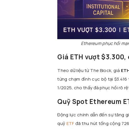
Ethereum phục hồi mạnh
Giá ETH vượt $3.300, 
Theo dữ liệu từ The Block, giá
ET
từng chạm đỉnh cục bộ tại $3.416
1/2025, cho thấy đà phục hồi rõ rệt
Quỹ Spot Ethereum ET
Động lực chính dẫn đến sự tăng gi
quỹ
ETF
đã thu hút tổng cộng 726