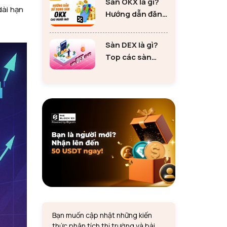
Sàn OKX là gì?
tư Ethereum
dài hạn
Hướng dẫn đăng
ký sàn OKX đơn
giản cho người
Sàn DEX là gì?
mới
Top các sàn
DEX lớn nhất thị
trường 2024
Bạn muốn cập nhật những kiến
thức phân tích thị trường và bài