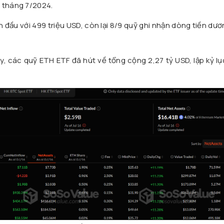
o tháng 7/2024.
đầu với 499 triệu USD, còn lại 8/9 quỹ ghi nhận dòng tiền dư
, các quỹ ETH ETF đã hút về tổng cộng 2,27 tỷ USD, lập kỷ l