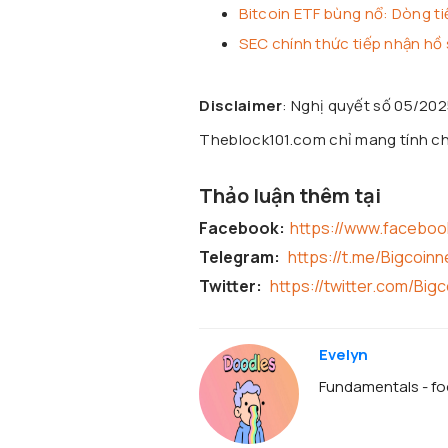
Bitcoin ETF bùng nổ: Dòng ti
SEC chính thức tiếp nhận hồ 
Disclaimer
: Nghị quyết số 05/20
Theblock101.com chỉ mang tính chấ
Thảo luận thêm tại
Facebook:
https://www.facebo
Telegram:
https://t.me/Bigcoin
Twitter:
https://twitter.com/Big
Evelyn
Fundamentals - foc