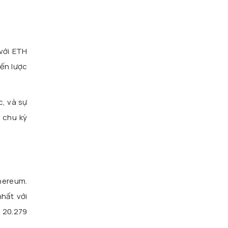
với ETH
iến lược
c, và sự
 chu kỳ
hereum.
hất với
 20.279