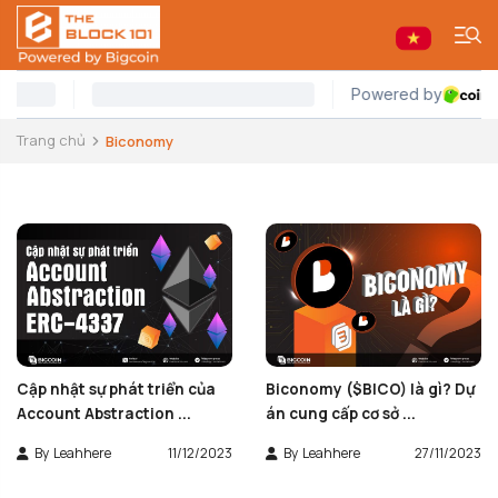
Trang chủ
Biconomy
Cập nhật sự phát triển của
Biconomy ($BICO) là gì? Dự
Account Abstraction ...
án cung cấp cơ sở ...
By
Leahhere
11/12/2023
By
Leahhere
27/11/2023