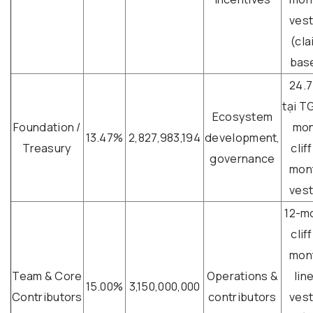
vest
(cla
bas
24.
tại T
Ecosystem
Foundation /
mon
13.47%
2,827,983,194
development,
Treasury
cliff
governance
mon
vest
12-m
cliff
mon
Team & Core
Operations &
lin
15.00%
3,150,000,000
Contributors
contributors
vest