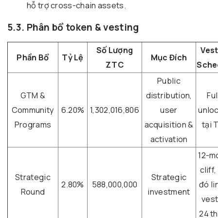
hỗ trợ cross-chain assets.
5.3. Phân bổ token & vesting
Số Lượng
Vest
Phần Bổ
Tỷ Lệ
Mục Đích
ZTC
Sche
Public
GTM &
distribution,
Ful
Community
6.20%
1,302,016,806
user
unlo
Programs
acquisition &
tại 
activation
12-m
cliff
Strategic
Strategic
2.80%
588,000,000
đó li
Round
investment
vest
24 t