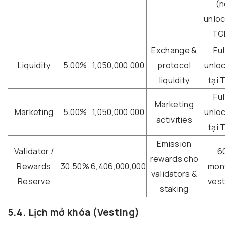
(n
unloc
TG
Exchange &
Ful
Liquidity
5.00%
1,050,000,000
protocol
unlo
liquidity
tại 
Ful
Marketing
Marketing
5.00%
1,050,000,000
unlo
activities
tại 
Emission
Validator /
6
rewards cho
Rewards
30.50%
6,406,000,000
mon
validators &
Reserve
vest
staking
5.4. Lịch mở khóa (Vesting)