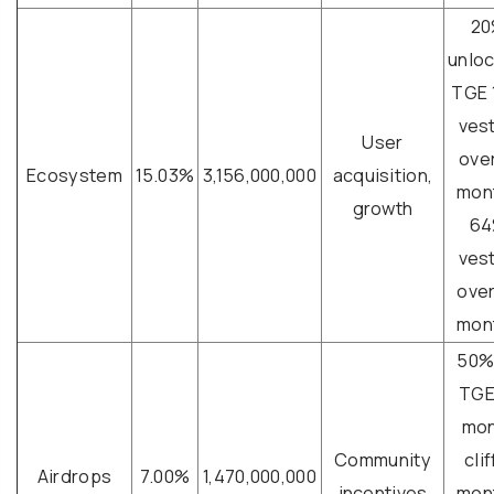
2
unloc
TGE
ves
User
over
Ecosystem
15.03%
3,156,000,000
acquisition,
mon
growth
6
ves
over
mon
50% 
TG
mon
Community
clif
Airdrops
7.00%
1,470,000,000
incentives
mon