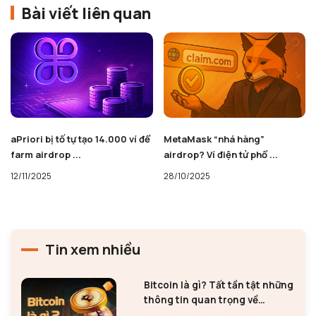
Bài viết liên quan
aPriori bị tố tự tạo 14.000 ví để
MetaMask “nhá hàng”
farm airdrop ...
airdrop? Ví điện tử phổ ...
12/11/2025
28/10/2025
Tin xem nhiều
Bitcoin là gì? Tất tần tật những
thông tin quan trọng về
Bitcoin