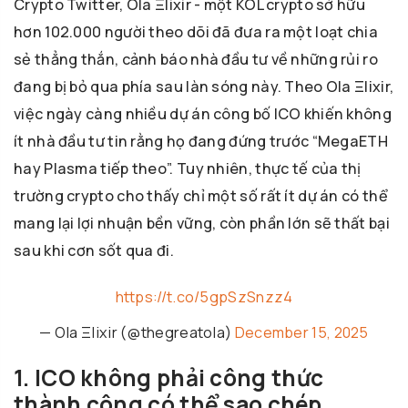
Crypto Twitter, Ola Ξlixir - một KOL crypto sở hữu
hơn 102.000 người theo dõi đã đưa ra một loạt chia
sẻ thẳng thắn, cảnh báo nhà đầu tư về những rủi ro
đang bị bỏ qua phía sau làn sóng này. Theo Ola Ξlixir,
việc ngày càng nhiều dự án công bố ICO khiến không
ít nhà đầu tư tin rằng họ đang đứng trước “MegaETH
hay Plasma tiếp theo”. Tuy nhiên, thực tế của thị
trường crypto cho thấy chỉ một số rất ít dự án có thể
mang lại lợi nhuận bền vững, còn phần lớn sẽ thất bại
sau khi cơn sốt qua đi.
https://t.co/5gpSzSnzz4
— Ola Ξlixir (@thegreatola)
December 15, 2025
1. ICO không phải công thức
thành công có thể sao chép