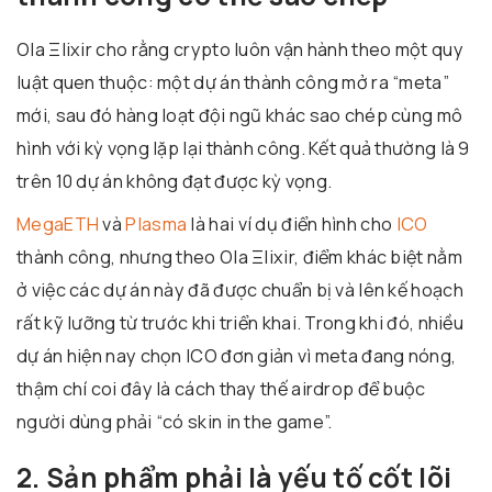
Ola Ξlixir cho rằng crypto luôn vận hành theo một quy
luật quen thuộc: một dự án thành công mở ra “meta”
mới, sau đó hàng loạt đội ngũ khác sao chép cùng mô
hình với kỳ vọng lặp lại thành công. Kết quả thường là 9
trên 10 dự án không đạt được kỳ vọng.
MegaETH
và
Plasma
là hai ví dụ điển hình cho
ICO
thành công, nhưng theo Ola Ξlixir, điểm khác biệt nằm
ở việc các dự án này đã được chuẩn bị và lên kế hoạch
rất kỹ lưỡng từ trước khi triển khai. Trong khi đó, nhiều
dự án hiện nay chọn ICO đơn giản vì meta đang nóng,
thậm chí coi đây là cách thay thế airdrop để buộc
người dùng phải “có skin in the game”.
2. Sản phẩm phải là yếu tố cốt lõi