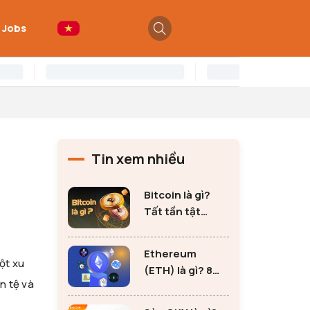
 Jobs
Tin xem nhiều
Bitcoin là gì?
Tất tần tật
những thông tin
quan trọng về
Ethereum
Bitcoin
ột xu
(ETH) là gì? 8
n tệ và
lưu ý không thể
bỏ qua khi đầu