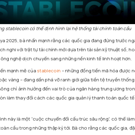
g stablecoin có thể định hình lại hệ thống tài chính toàn cầu
tilya 2025, bà nhấn mạnh rằng các quốc gia đang đứng trước ng
 nghi với trật tự tài chính mới dựa trên tài sản kỹ thuật số, h
à công nghệ dịch chuyển sang những nền kinh tế linh hoạt hơn.
riển mạnh mẽ của
stablecoin
– những đồng tiền mã hóa được n
ặc vàng – đang dần phá vỡ ranh giới giữa tiền tệ truyền thống
hông chỉ ảnh hưởng đến vai trò của ngân hàng trung ương tron
còn làm thay đổi cách các quốc gia quản lý thanh toán quốc t
ình này là một “cuộc chuyển đổi cấu trúc sâu rộng”, có thể làm
toàn cầu trong những thập kỷ tới. Bà cho rằng các quốc gia, đặ