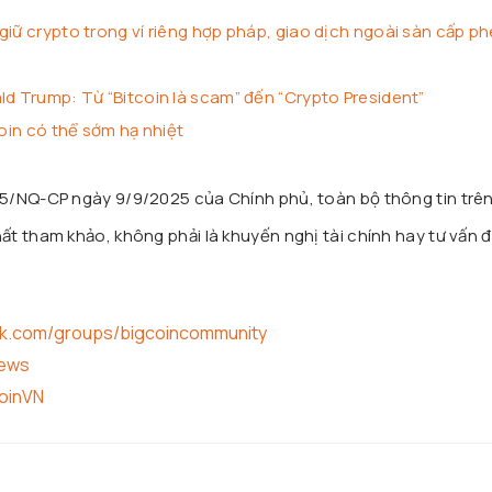
giữ crypto trong ví riêng hợp pháp, giao dịch ngoài sàn cấp p
ld Trump: Từ “Bitcoin là scam” đến “Crypto President”
coin có thể sớm hạ nhiệt
25/NQ-CP ngày 9/9/2025 của Chính phủ, toàn bộ thông tin trê
t tham khảo, không phải là khuyến nghị tài chính hay tư vấn đ
ok.com/groups/bigcoincommunity
news
coinVN