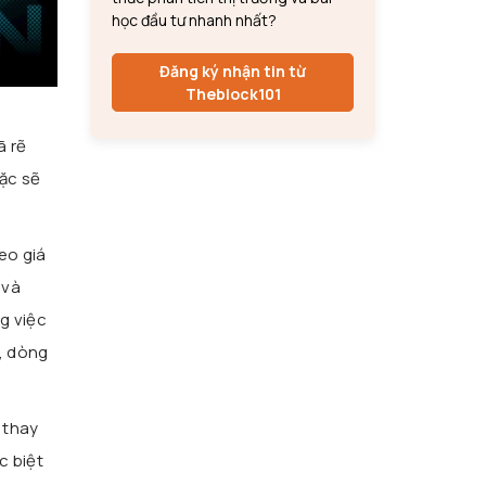
học đầu tư nhanh nhất?
Đăng ký nhận tin từ
Theblock101
ã rẽ
oặc sẽ
eo giá
 và
g việc
ế, dòng
 thay
c biệt