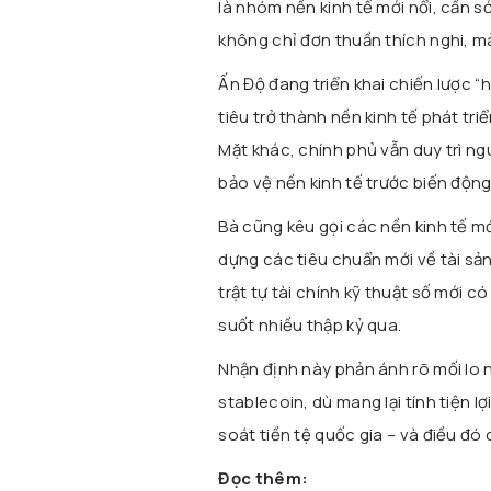
là nhóm nền kinh tế mới nổi, cần sớ
không chỉ đơn thuần thích nghi, m
Ấn Độ đang triển khai chiến lược “
tiêu trở thành nền kinh tế phát tr
Mặt khác, chính phủ vẫn duy trì ng
bảo vệ nền kinh tế trước biến động
Bà cũng kêu gọi các nền kinh tế m
dựng các tiêu chuẩn mới về tài sản
trật tự tài chính kỹ thuật số mới c
suốt nhiều thập kỷ qua.
Nhận định này phản ánh rõ mối lo 
stablecoin, dù mang lại tính tiện 
soát tiền tệ quốc gia – và điều đó
Đọc thêm: