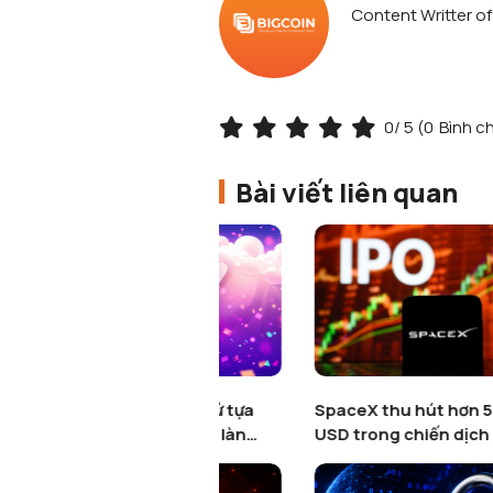
Content Writter o
0
/ 5 (
0
Bình c
Bài viết liên quan
enguins khai tử tựa
SpaceX thu hút hơn 557 triệu
dgy Party giữa làn
USD trong chiến dịch IPO
anh lọc Web3 Gaming
token hoá trên Binance