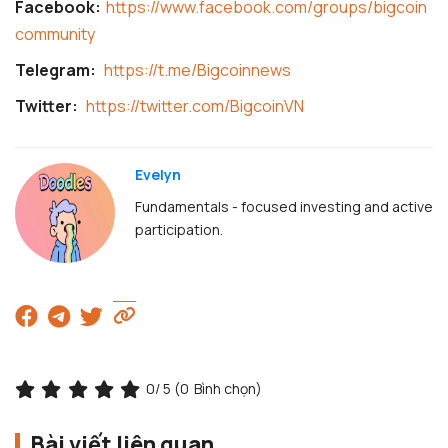
Facebook:
https://www.facebook.com/groups/bigcoin
community
Telegram:
https://t.me/Bigcoinnews
Twitter:
https://twitter.com/BigcoinVN
Evelyn
Fundamentals - focused investing and active
participation.
0
/ 5 (
0
Bình chọn)
Bài viết liên quan