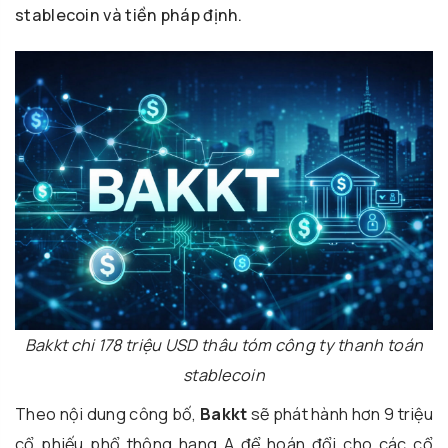
stablecoin và tiền pháp định.
Bakkt chi 178 triệu USD thâu tóm công ty thanh toán
stablecoin
Theo nội dung công bố,
Bakkt
sẽ phát hành hơn 9 triệu
cổ phiếu phổ thông hạng A để hoán đổi cho các cổ