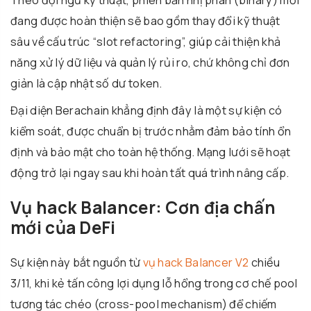
Theo đội ngũ kỹ thuật, phiên bản nhị phân (binary) mới
đang được hoàn thiện sẽ bao gồm thay đổi kỹ thuật
sâu về cấu trúc “slot refactoring”, giúp cải thiện khả
năng xử lý dữ liệu và quản lý rủi ro, chứ không chỉ đơn
giản là cập nhật số dư token.
Đại diện Berachain khẳng định đây là một sự kiện có
kiểm soát, được chuẩn bị trước nhằm đảm bảo tính ổn
định và bảo mật cho toàn hệ thống. Mạng lưới sẽ hoạt
động trở lại ngay sau khi hoàn tất quá trình nâng cấp.
Vụ hack Balancer: Cơn địa chấn
mới của DeFi
Sự kiện này bắt nguồn từ
vụ hack Balancer V2
chiều
3/11, khi kẻ tấn công lợi dụng lỗ hổng trong cơ chế pool
tương tác chéo (cross-pool mechanism) để chiếm