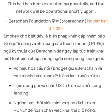
This halt has been executed purposefully, and the
network will be operational shortly upon…
— Berachain Foundation 🐻⛓ (@berachain)
November
3, 2025
Smokey cho biết đây là biện pháp khẩn cấp nhằm bảo
vệ người dùng và nhà cung cấp thanh khoản (LP). Đội
ngũ kỹ thuật của Berachain đã ngay lập tức triển khai
một loạt biện pháp phòng ngừa song song, bao gồm:
Vô hiệu hóa cầu nối (bridge) giữa Berachain và
các blockchain khác để tránh lan truyền rủi ro.
Tạm dừng gửi và nhận USDe trên các nền tảng
lending.
Ngừng tạm thời việc mint và giao dịch token
HONEY để ngăn chặn việc khai thác lỗ hổng.