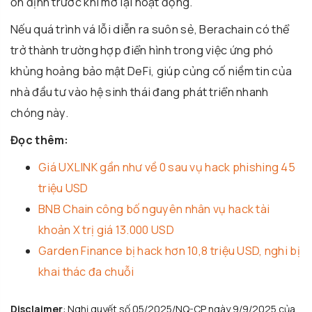
ổn định trước khi mở lại hoạt động.
Nếu quá trình vá lỗi diễn ra suôn sẻ, Berachain có thể
trở thành trường hợp điển hình trong việc ứng phó
khủng hoảng bảo mật DeFi, giúp củng cố niềm tin của
nhà đầu tư vào hệ sinh thái đang phát triển nhanh
chóng này.
Đọc thêm:
Giá UXLINK gần như về 0 sau vụ hack phishing 45
triệu USD
BNB Chain công bố nguyên nhân vụ hack tài
khoản X trị giá 13.000 USD
Garden Finance bị hack hơn 10,8 triệu USD, nghi bị
khai thác đa chuỗi
Disclaimer
: Nghị quyết số 05/2025/NQ-CP ngày 9/9/2025 của