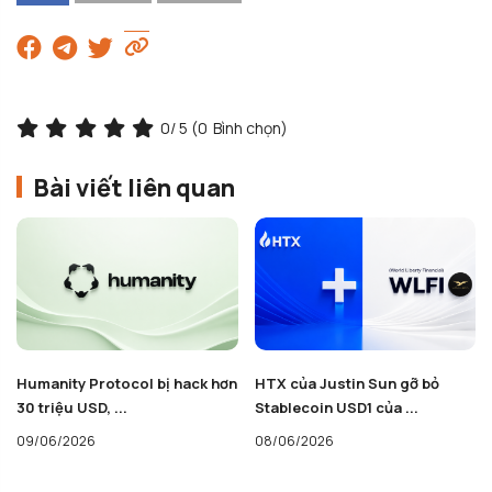
0
/ 5 (
0
Bình chọn)
Bài viết liên quan
HTX của Justin Sun gỡ bỏ
Coinbase bước chân vào thị
Stablecoin USD1 của ...
trường Pre-IPO, mở ...
08/06/2026
05/06/2026