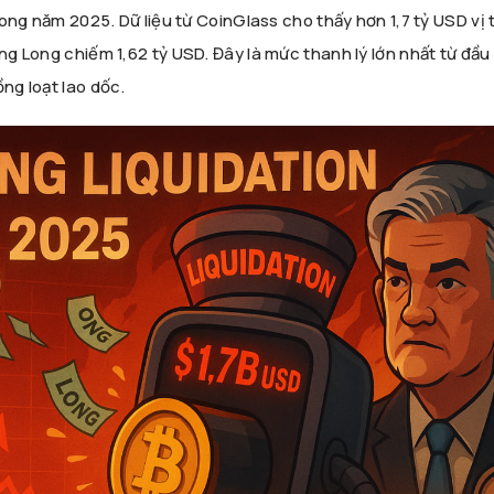
trong năm 2025. Dữ liệu từ CoinGlass cho thấy hơn 1,7 tỷ USD vị 
êng Long chiếm 1,62 tỷ USD. Đây là mức thanh lý lớn nhất từ đầ
ồng loạt lao dốc.