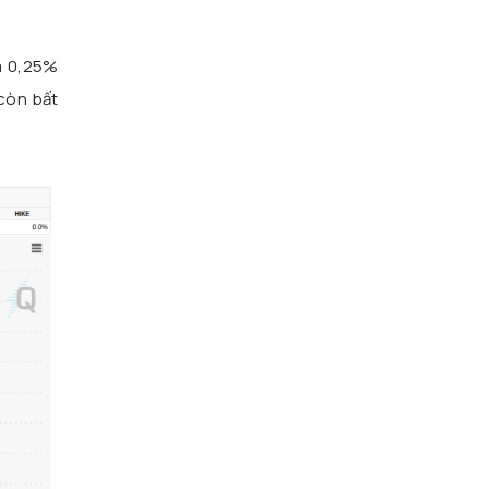
êm 0,25%
 còn bất