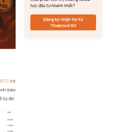
học đầu tư nhanh nhất?
Đăng ký nhận tin từ
Theblock101
BTC
có
cảnh báo
 từ đó.