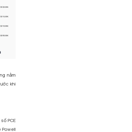
ong nằm
rước khi
ỉ số PCE
 Powell