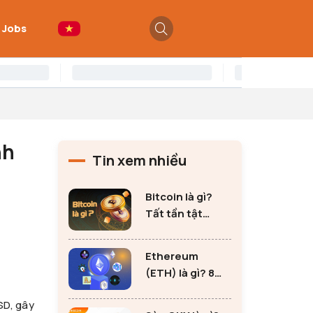
 Jobs
nh
Tin xem nhiều
Bitcoin là gì?
Tất tần tật
những thông tin
quan trọng về
Ethereum
Bitcoin
(ETH) là gì? 8
lưu ý không thể
SD, gây
bỏ qua khi đầu