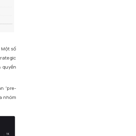
. Một số
rategic
h quyền
n “pre-
xa nhóm