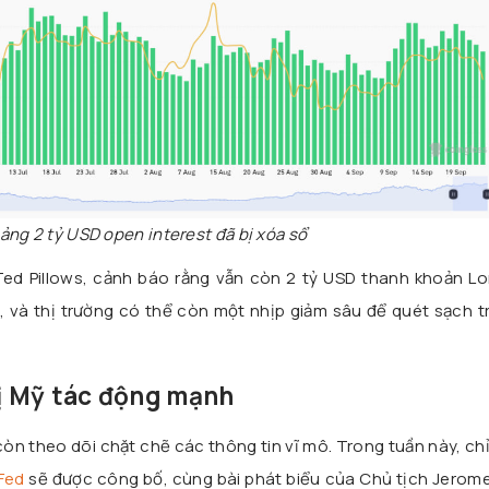
ảng 2 tỷ USD open interest đã bị xóa sổ
Ted Pillows, cảnh báo rằng vẫn còn 2 tỷ USD thanh khoản L
, và thị trường có thể còn một nhịp giảm sâu để quét sạch t
rị Mỹ tác động mạnh
còn theo dõi chặt chẽ các thông tin vĩ mô. Trong tuần này, ch
Fed
sẽ được công bố, cùng bài phát biểu của Chủ tịch Jerome