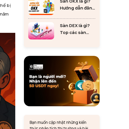
Sàn OKX là gì?
tư Ethereum
thế bị
Hướng dẫn đăng
u năm
ký sàn OKX đơn
giản cho người
Sàn DEX là gì?
mới
Top các sàn
DEX lớn nhất thị
trường 2024
Bạn muốn cập nhật những kiến
thức phân tích thị trường và bài