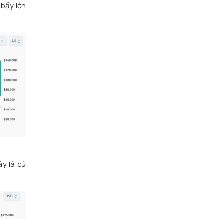
 bẩy lớn
y là cú