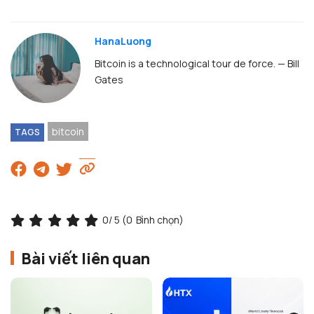
HanaLuong
Bitcoin is a technological tour de force. — Bill
Gates
bitcoin
TAGS
0
/ 5 (
0
Bình chọn)
Bài viết liên quan