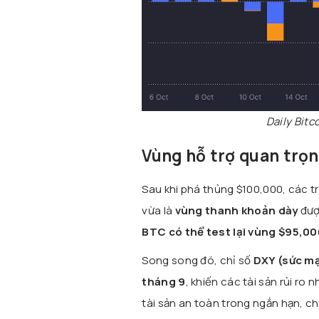
Daily Bitc
Vùng hỗ trợ quan trọn
Sau khi phá thủng $100,000, các 
vừa là
vùng thanh khoản dày
được
BTC có thể test lại vùng $95,0
Song song đó, chỉ số
DXY (sức m
tháng 9
, khiến các tài sản rủi r
tài sản an toàn trong ngắn hạn, chờ