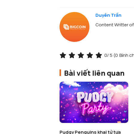
Duyên Trần
Content Writter o
0
/ 5 (
0
Bình c
Bài viết liên quan
Pudgy Penguins khai tử tựa