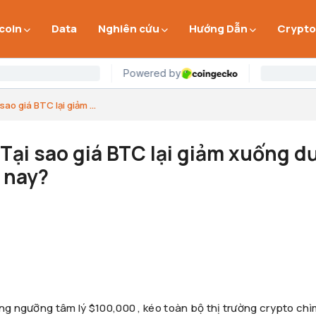
 coin
Data
Nghiên cứu
Hướng Dẫn
Crypto
ao giá BTC lại giảm ...
Tại sao giá BTC lại giảm xuống d
 nay?
ủng ngưỡng tâm lý $100,000 , kéo toàn bộ thị trường crypto chì