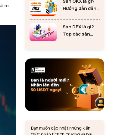
Sàn OKX là gì?
tư Ethereum
ủi ro
Hướng dẫn đăng
ký sàn OKX đơn
giản cho người
Sàn DEX là gì?
mới
Top các sàn
DEX lớn nhất thị
trường 2024
Bạn muốn cập nhật những kiến
thức phân tích thị trường và bài