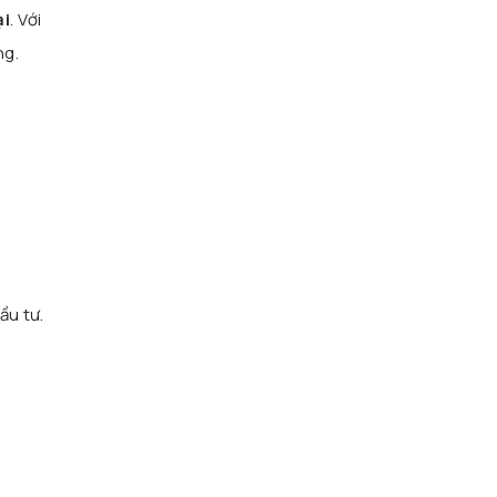
ại
. Với
ng.
n
ầu tư.