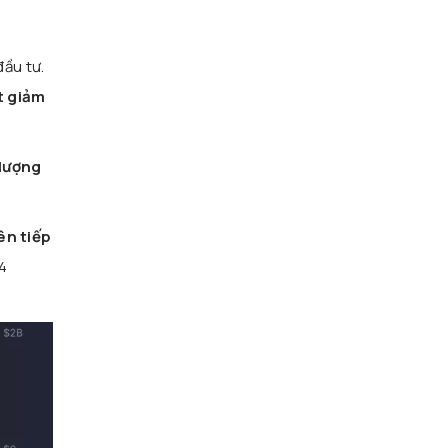
đầu tư.
t giảm
 lượng
ên tiếp
4