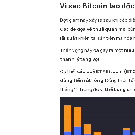
Vì sao Bitcoin lao dốc
Đợt giảm này xảy ra sau khi các điề
Các
đe dọa về thuế quan mới
cùn
lãi suất
khiến tài sản tiền mã hóa 
Triển vọng này đã gây ra một
hiệu
thanh lý tăng vọt
.
Cụ thể,
các quỹ ETF Bitcoin (BT
dòng tiền rút ròng
. Đồng thời,
tổ
tháng 11, trong đó
vị thế Long chi