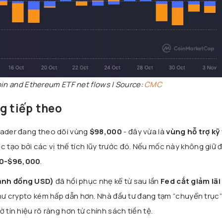
oin and Ethereum ETF net flows | Source:
CMC
g tiếp theo
trader đang theo dõi vùng
$98,000
- đây vừa là
vùng hỗ trợ kỹ
 tạo bởi các vị thế tích lũy trước đó. Nếu mốc này không giữ 
00-$96,000
.
ạnh đồng USD)
đã hồi phục nhẹ kể từ sau lần
Fed cắt giảm lãi
o như crypto kém hấp dẫn hơn. Nhà đầu tư đang tạm “chuyển trục
 tín hiệu rõ ràng hơn từ chính sách tiền tệ.