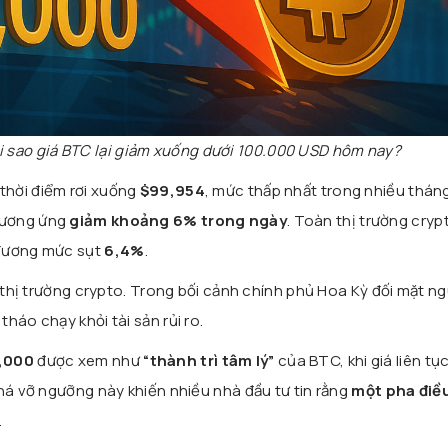
ại sao giá BTC lại giảm xuống dưới 100.000 USD hôm nay?
thời điểm rơi xuống
$99,954
, mức thấp nhất trong nhiều tháng
tương ứng
giảm khoảng 6% trong ngày
. Toàn thị trường cryp
 đương mức sụt
6,4%
.
m thị trường crypto. Trong bối cảnh chính phủ Hoa Kỳ đối mặt n
háo chạy khỏi tài sản rủi ro.
,000
được xem như
“thành trì tâm lý”
của BTC, khi giá liên tục
phá vỡ ngưỡng này khiến nhiều nhà đầu tư tin rằng
một pha điề
.