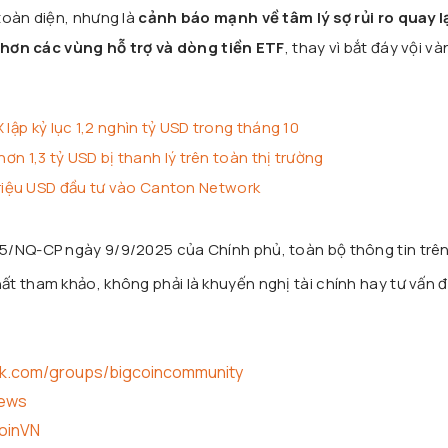
toàn diện, nhưng là
cảnh báo mạnh về tâm lý sợ rủi ro quay l
 hơn các vùng hỗ trợ và dòng tiền ETF
, thay vì bắt đáy vội và
 lập kỷ lục 1,2 nghìn tỷ USD trong tháng 10
hơn 1,3 tỷ USD bị thanh lý trên toàn thị trường
iệu USD đầu tư vào Canton Network
25/NQ-CP ngày 9/9/2025 của Chính phủ, toàn bộ thông tin trê
t tham khảo, không phải là khuyến nghị tài chính hay tư vấn đ
ok.com/groups/bigcoincommunity
news
coinVN