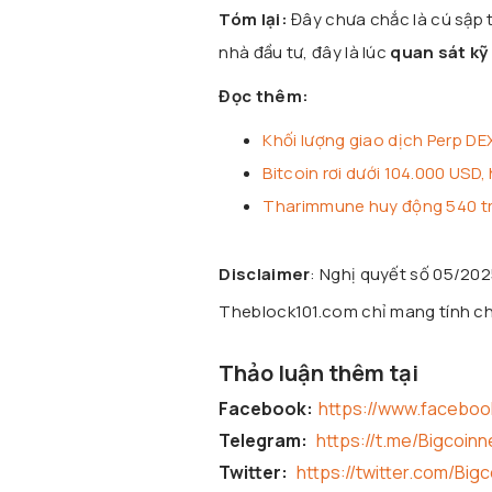
Tóm lại:
Đây chưa chắc là cú sập 
nhà đầu tư, đây là lúc
quan sát kỹ
Đọc thêm:
Khối lượng giao dịch Perp DEX
Bitcoin rơi dưới 104.000 USD, 
Tharimmune huy động 540 tr
Disclaimer
: Nghị quyết số 05/20
Theblock101.com chỉ mang tính chấ
Thảo luận thêm tại
Facebook:
https://www.facebo
Telegram:
https://t.me/Bigcoin
Twitter:
https://twitter.com/Big