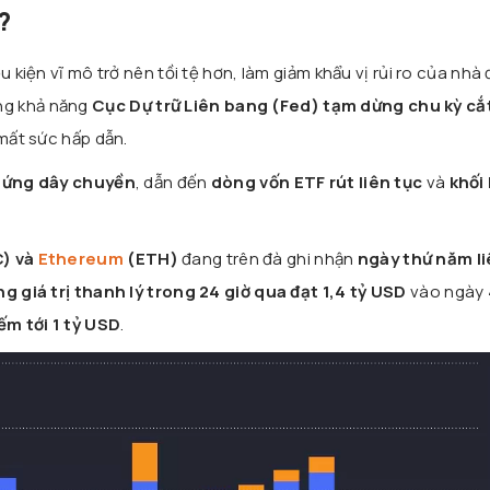
?
u kiện vĩ mô trở nên tồi tệ hơn, làm giảm khẩu vị rủi ro của nhà 
g khả năng
Cục Dự trữ Liên bang (Fed) tạm dừng chu kỳ cắ
mất sức hấp dẫn.
 ứng dây chuyền
, dẫn đến
dòng vốn ETF rút liên tục
và
khối
C) và
Ethereum
(ETH)
đang trên đà ghi nhận
ngày thứ năm li
ng giá trị thanh lý trong 24 giờ qua đạt 1,4 tỷ USD
vào ngày 
ếm tới 1 tỷ USD
.