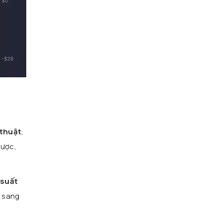
 thuật
,
được,
 suất
” sang