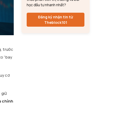
học đầu tư nhanh nhất?
Đăng ký nhận tin từ
Theblock101
, trước
to “bay
guy cơ
 giữ
u chỉnh