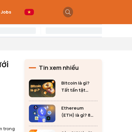
 Jobs
ưới
Tin xem nhiều
Bitcoin là gì?
Tất tần tật
những thông tin
quan trọng về
Ethereum
Bitcoin
(ETH) là gì? 8
lưu ý không thể
m trong
bỏ qua khi đầu