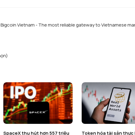
f Bigcoin Vietnam - The most reliable gateway to Vietnamese ma
họn)
SpaceX thu hút hơn 557 triệu
Token hóa tài sản thực