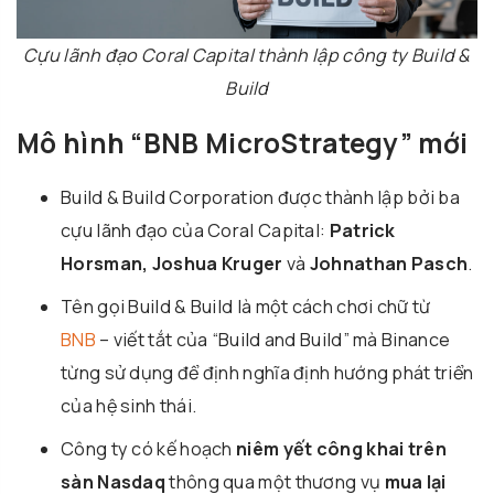
Cựu lãnh đạo Coral Capital thành lập công ty Build &
Build
Mô hình “BNB MicroStrategy” mới
Build & Build Corporation được thành lập bởi ba
cựu lãnh đạo của Coral Capital:
Patrick
Horsman, Joshua Kruger
và
Johnathan Pasch
.
Tên gọi Build & Build là một cách chơi chữ từ
BNB
– viết tắt của “Build and Build” mà Binance
từng sử dụng để định nghĩa định hướng phát triển
của hệ sinh thái.
Công ty có kế hoạch
niêm yết công khai trên
sàn Nasdaq
thông qua một thương vụ
mua lại