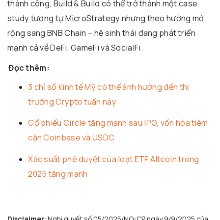
thành công, Build & Build có thể trở thành một case
study tương tự MicroStrategy nhưng theo hướng mở
rộng sang BNB Chain – hệ sinh thái đang phát triển
mạnh cả về DeFi, GameFi và SocialFi.
Đọc thêm:
3 chỉ số kinh tế Mỹ có thể ảnh hưởng đến thị
trường Crypto tuần này
Cổ phiếu Circle tăng mạnh sau IPO, vốn hóa tiệm
cận Coinbase và USDC
Xác suất phê duyệt của loạt ETF Altcoin trong
2025 tăng mạnh
Disclaimer
: Nghị quyết số 05/2025/NQ-CP ngày 9/9/2025 của