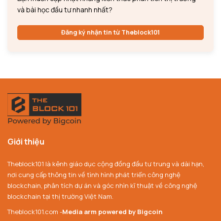
và bài học đầu tư nhanh nhất?
Đăng ký nhận tin từ Theblock101
Giới thiệu
Theblock101 là kênh giáo dục cộng đồng đầu tư trung và dài hạn,
nơi cung cấp thông tin về tình hình phát triển công nghệ
blockchain, phân tích dự án và góc nhìn kĩ thuật về công nghệ
blockchain tại thị trường Việt Nam.
Theblock101.com -
Media arm powered by Bigcoin