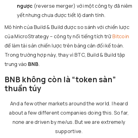
ngược
(reverse merger) với một công ty đã niêm
yết nhưng chưa được tiết lộ danh tính.
Mô hình của Build & Build được so sánh với chiến lược
của MicroStrategy – công ty nổi tiếng tích trữ
Bitcoin
để làm tài sản chiến lược trên bảng cân đối kế toán.
Trong trường hợp này, thay vì BTC, Build & Build tập
trung vào
BNB
.
BNB không còn là “token sàn”
thuần túy
And a few other markets around the world. I heard
about a few different companies doing this. So far,
none are driven by me/us. But we are extremely
supportive.