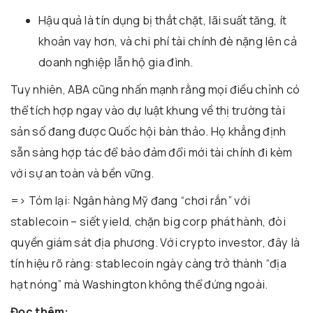
Hậu quả là tín dụng bị thắt chặt, lãi suất tăng, ít
khoản vay hơn, và chi phí tài chính đè nặng lên cả
doanh nghiệp lẫn hộ gia đình.
Tuy nhiên, ABA cũng nhấn mạnh rằng mọi điều chỉnh có
thể tích hợp ngay vào dự luật khung về thị trường tài
sản số đang được Quốc hội bàn thảo. Họ khẳng định
sẵn sàng hợp tác để bảo đảm đổi mới tài chính đi kèm
với sự an toàn và bền vững.
=> Tóm lại: Ngân hàng Mỹ đang “chơi rắn” với
stablecoin – siết yield, chặn big corp phát hành, đòi
quyền giám sát địa phương. Với crypto investor, đây là
tín hiệu rõ ràng: stablecoin ngày càng trở thành “địa
hạt nóng” mà Washington không thể đứng ngoài.
Đọc thêm: