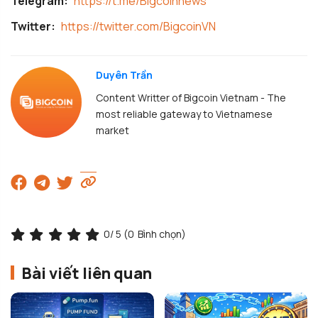
Telegram:
https://t.me/Bigcoinnews
Twitter:
https://twitter.com/BigcoinVN
Duyên Trần
Content Writter of Bigcoin Vietnam - The
most reliable gateway to Vietnamese
market
0
/ 5 (
0
Bình chọn)
Bài viết liên quan