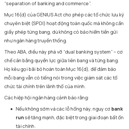
“separation of banking and commerce”.
Mục 16(d) của GENIUS Act cho phép các tổ chức lưu ký
chuyên biệt (SPDI) hoạt động toàn quốc mà không cần
giấy phép từng bang, dù không có bảo hiểm tiền gửi
như ngân hàng truyền thống.
Theo ABA, điều này phá vỡ “dual banking system” – cơ
chế cân bằng quyền lực giữa liên bang và từng bang.
Họ kêu gọi bãi bỏ hoàn toàn Mục 16(d), để đảm bảo
mỗi bang vẫn có tiếng nói trong việc giám sát các tổ
chức tài chính trên lãnh thổ của mình.
Các hiệp hội ngân hàng cảnh báo rằng:
Nếu không sớm vá các lỗ hổng này, nguy cơ
bank
run
sẽ tăng mạnh, đặc biệt trong giai đoạn bất ổn
tài chính.