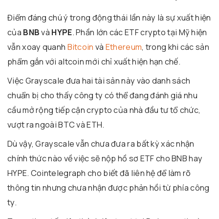
Điểm đáng chú ý trong động thái lần này là sự xuất hiện
của
BNB
và
HYPE
. Phần lớn các ETF crypto tại Mỹ hiện
vẫn xoay quanh
Bitcoin
và
Ethereum
, trong khi các sản
phẩm gắn với altcoin mới chỉ xuất hiện hạn chế.
Việc Grayscale đưa hai tài sản này vào danh sách
chuẩn bị cho thấy công ty có thể đang đánh giá nhu
cầu mở rộng tiếp cận crypto của nhà đầu tư tổ chức,
vượt ra ngoài BTC và ETH.
Dù vậy, Grayscale vẫn chưa đưa ra bất kỳ xác nhận
chính thức nào về việc sẽ nộp hồ sơ ETF cho BNB hay
HYPE. Cointelegraph cho biết đã liên hệ để làm rõ
thông tin nhưng chưa nhận được phản hồi từ phía công
ty.