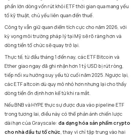
phần lớn dòng vốn rút khỏi ETF thời gian qua mang yếu
tố kỹ thuật, chủ yếu liên quan đến thuế.
Công ty vẫn giữ quan điểm tích cực cho năm 2026, với
kỳ vọng môi trường pháp lý tại Mỹ sẽ rõ ràng hơn và
dòng tiền tổ chức sẽ quay trở lại.
Thực tế, từ đầu tháng 1 đến nay, các ETF Bitcoin và
Ether giao ngay đã ghi nhận hơn 1 tỷ USD bị rút ròng,
tiếp nối xu hướng suy yếu từ cuối năm 2025. Ngược lại,
các ETF altcoin dù quy mô nhỏ hơn nhưng lại cho thấy
dòng tiền ổn định hơn kể từ khi ra mắt.
Nếu BNB và HYPE thực sự được đưa vào pipeline ETF
trong tương lai, điều này có thể phản ánh chiến lược
dài hạn của Grayscale:
đa dạng hóa sản phẩm crypto
cho nhà đầu tư tổ chức
, thay vì chỉ tập trung vào hai