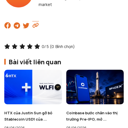
market
0
/ 5 (
0
Bình chọn)
Bài viết liên quan
HTX của Justin Sun gỡ bỏ
Coinbase bước chân vào thị
Stablecoin USD1 của ...
trường Pre-IPO, mở ...
08/06/2026
05/06/2026