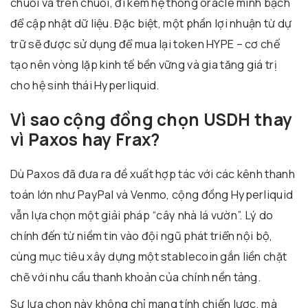
chuỗi và trên chuỗi, đi kèm hệ thống oracle minh bạch
để cập nhật dữ liệu. Đặc biệt, một phần lợi nhuận từ dự
trữ sẽ được sử dụng để mua lại token HYPE – cơ chế
tạo nên vòng lặp kinh tế bền vững và gia tăng giá trị
cho hệ sinh thái Hyperliquid.
Vì sao cộng đồng chọn USDH thay
vì Paxos hay Frax?
Dù Paxos đã đưa ra đề xuất hợp tác với các kênh thanh
toán lớn như PayPal và Venmo, cộng đồng Hyperliquid
vẫn lựa chọn một giải pháp “cây nhà lá vườn”. Lý do
chính đến từ niềm tin vào đội ngũ phát triển nội bộ,
cùng mục tiêu xây dựng một stablecoin gắn liền chặt
chẽ với nhu cầu thanh khoản của chính nền tảng.
Sự lựa chọn này không chỉ mang tính chiến lược, mà