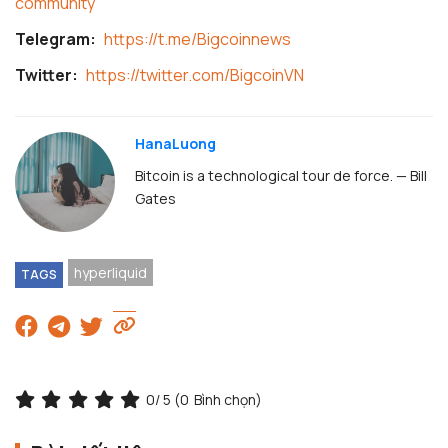
community
Telegram:
https://t.me/Bigcoinnews
Twitter:
https://twitter.com/BigcoinVN
HanaLuong
Bitcoin is a technological tour de force. — Bill
Gates
hyperliquid
TAGS
0
/ 5 (
0
Bình chọn)