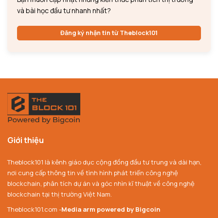
và bài học đầu tư nhanh nhất?
Đăng ký nhận tin từ Theblock101
Giới thiệu
Theblock101 là kênh giáo dục cộng đồng đầu tư trung và dài hạn,
nơi cung cấp thông tin về tình hình phát triển công nghệ
blockchain, phân tích dự án và góc nhìn kĩ thuật về công nghệ
blockchain tại thị trường Việt Nam.
Theblock101.com -
Media arm powered by Bigcoin