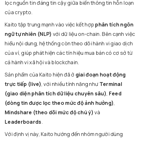
lọc nguồn tin đáng tin cậy giữa biển thông tin hỗn loạn
của crypto.
Kaito tập trung mạnh vào việc kết hợp
phân tích ngôn
ngữ tự nhiên (NLP)
với dữ liệu on-chain. Bên cạnh việc
hiểu nội dung, hệ thống còn theo dõi hành vi giao dịch
của ví, giúp phát hiện các tín hiệu mua bán có cơ sở từ
cả hành vi xã hội và blockchain.
Sản phẩm của Kaito hiện đã ở
giai đoạn hoạt động
trực tiếp (live)
, với nhiều tính năng như
Terminal
(giao diện phân tích dữ liệu chuyên sâu)
,
Feed
(dòng tin được lọc theo mức độ ảnh hưởng)
,
Mindshare (theo dõi mức độ chú ý)
và
Leaderboards
.
Với định vị này, Kaito hướng đến nhóm người dùng