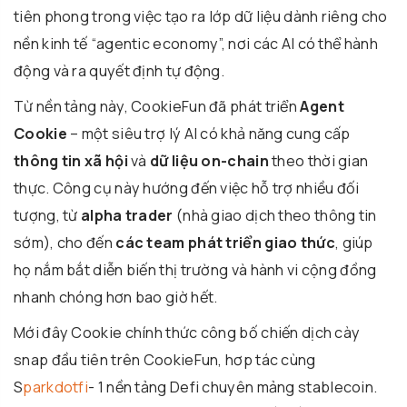
tiên phong trong việc tạo ra lớp dữ liệu dành riêng cho
nền kinh tế “agentic economy”, nơi các AI có thể hành
động và ra quyết định tự động.
Từ nền tảng này, CookieFun đã phát triển
Agent
Cookie
– một siêu trợ lý AI có khả năng cung cấp
thông tin xã hội
và
dữ liệu on-chain
theo thời gian
thực. Công cụ này hướng đến việc hỗ trợ nhiều đối
tượng, từ
alpha trader
(nhà giao dịch theo thông tin
sớm), cho đến
các team phát triển giao thức
, giúp
họ nắm bắt diễn biến thị trường và hành vi cộng đồng
nhanh chóng hơn bao giờ hết.
Mới đây Cookie chính thức công bố chiến dịch cày
snap đầu tiên trên CookieFun, hơp tác cùng
S
parkdotfi
- 1 nền tảng Defi chuyên mảng stablecoin.