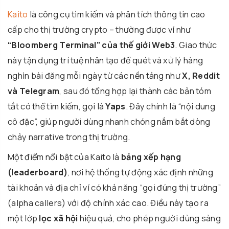
Kaito
là công cụ tìm kiếm và phân tích thông tin cao
cấp cho thị trường crypto – thường được ví như
“Bloomberg Terminal” của thế giới Web3
. Giao thức
này tận dụng trí tuệ nhân tạo để quét và xử lý hàng
nghìn bài đăng mỗi ngày từ các nền tảng như
X, Reddit
và Telegram
, sau đó tổng hợp lại thành các bản tóm
tắt có thể tìm kiếm, gọi là
Yaps
. Đây chính là “nội dung
cô đặc”, giúp người dùng nhanh chóng nắm bắt dòng
chảy narrative trong thị trường.
Một điểm nổi bật của Kaito là
bảng xếp hạng
(leaderboard)
, nơi hệ thống tự động xác định những
tài khoản và địa chỉ ví có khả năng “gọi đúng thị trường”
(alpha callers) với độ chính xác cao. Điều này tạo ra
một lớp
lọc xã hội
hiệu quả, cho phép người dùng sàng