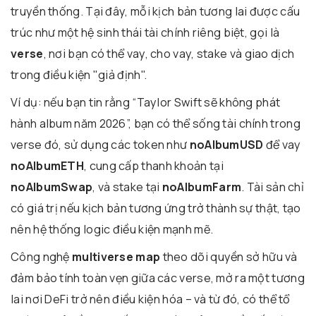
truyền thống. Tại đây, mỗi kịch bản tương lai được cấu
trúc như một hệ sinh thái tài chính riêng biệt, gọi là
verse
, nơi bạn có thể vay, cho vay, stake và giao dịch
trong điều kiện "giả định".
Ví dụ: nếu bạn tin rằng “Taylor Swift sẽ không phát
hành album năm 2026”, bạn có thể sống tài chính trong
verse đó, sử dụng các token như
noAlbumUSD
để vay
noAlbumETH
, cung cấp thanh khoản tại
noAlbumSwap
, và stake tại
noAlbumFarm
. Tài sản chỉ
có giá trị nếu kịch bản tương ứng trở thành sự thật, tạo
nên hệ thống logic điều kiện mạnh mẽ.
Công nghệ
multiverse map
theo dõi quyền sở hữu và
đảm bảo tính toàn vẹn giữa các verse, mở ra một tương
lai nơi DeFi trở nên điều kiện hóa – và từ đó, có thể tổ