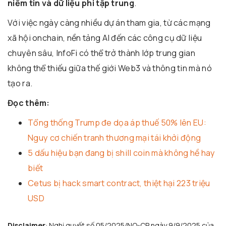
niềm tin và dữ liệu phi tập trung
.
Với việc ngày càng nhiều dự án tham gia, từ các mạng
xã hội onchain, nền tảng AI đến các công cụ dữ liệu
chuyên sâu, InfoFi có thể trở thành lớp trung gian
không thể thiếu giữa thế giới Web3 và thông tin mà nó
tạo ra.
Đọc thêm:
Tổng thống Trump đe dọa áp thuế 50% lên EU:
Nguy cơ chiến tranh thương mại tái khởi động
5 dấu hiệu bạn đang bị shill coin mà không hề hay
biết
Cetus bị hack smart contract, thiệt hại 223 triệu
USD
Disclaimer
: Nghị quyết số 05/2025/NQ-CP ngày 9/9/2025 của