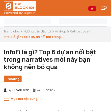
Trang chủ
Hướng dẫn đầu tư
Airdrop & Retroactive
InfoFi là gì? Top 6 dự án nổi bật trong ...
InfoFi là gì? Top 6 dự án nổi bật
trong narratives mới này bạn
không nên bỏ qua
Trending
By
Duyên Trần
24/05/2025
Mục lục nội dung