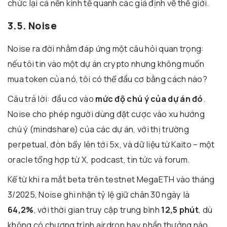
chức lại cả nền kinh tế quanh các giả định về thế giới.
3.5. Noise
Noise ra đời nhằm đáp ứng một câu hỏi quan trọng:
nếu tôi tin vào một dự án crypto nhưng không muốn
mua token của nó, tôi có thể đầu cơ bằng cách nào?
Câu trả lời: đầu cơ vào
mức độ chú ý của dự án đó
.
Noise cho phép người dùng đặt cược vào xu hướng
chú ý (mindshare) của các dự án, với thị trường
perpetual, đòn bẩy lên tới 5x, và dữ liệu từ Kaito – một
oracle tổng hợp từ X, podcast, tin tức và forum.
Kể từ khi ra mắt beta trên testnet MegaETH vào tháng
3/2025, Noise ghi nhận tỷ lệ giữ chân 30 ngày là
64,2%
, với thời gian truy cập trung bình
12,5 phút
, dù
không có chương trình airdrop hay phần thưởng nào.