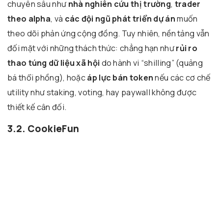
chuyên sâu như
nhà nghiên cứu thị trường
,
trader
theo alpha
, và
các đội ngũ phát triển dự án
muốn
theo dõi phản ứng cộng đồng. Tuy nhiên, nền tảng vẫn
đối mặt với những thách thức: chẳng hạn như
rủi ro
thao túng dữ liệu xã hội
do hành vi “shilling” (quảng
bá thổi phồng), hoặc
áp lực bán token
nếu các cơ chế
utility như staking, voting, hay paywall không được
thiết kế cân đối.
3.2. CookieFun