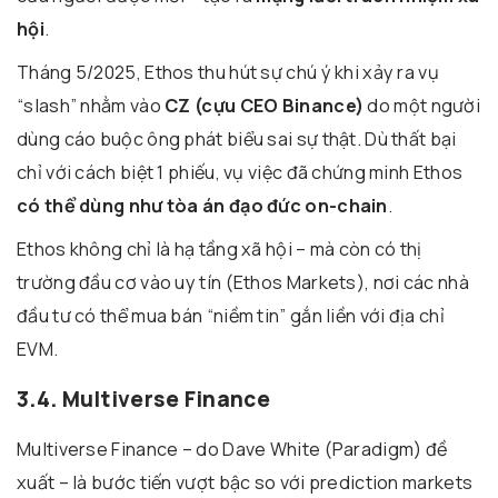
hội
.
Tháng 5/2025, Ethos thu hút sự chú ý khi xảy ra vụ
“slash” nhằm vào
CZ (cựu CEO Binance)
do một người
dùng cáo buộc ông phát biểu sai sự thật. Dù thất bại
chỉ với cách biệt 1 phiếu, vụ việc đã chứng minh Ethos
có thể dùng như tòa án đạo đức on-chain
.
Ethos không chỉ là hạ tầng xã hội – mà còn có thị
trường đầu cơ vào uy tín (Ethos Markets), nơi các nhà
đầu tư có thể mua bán “niềm tin” gắn liền với địa chỉ
EVM.
3.4. Multiverse Finance
Multiverse Finance – do Dave White (Paradigm) đề
xuất – là bước tiến vượt bậc so với prediction markets