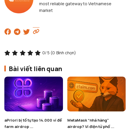
most reliable gateway to Vietnamese
market
0
/ 5 (
0
Bình chọn)
Bài viết liên quan
aPriori bị tố tự tạo 14.000 ví để
MetaMask “nhá hàng”
farm airdrop ...
airdrop? Ví điện tử phổ ...