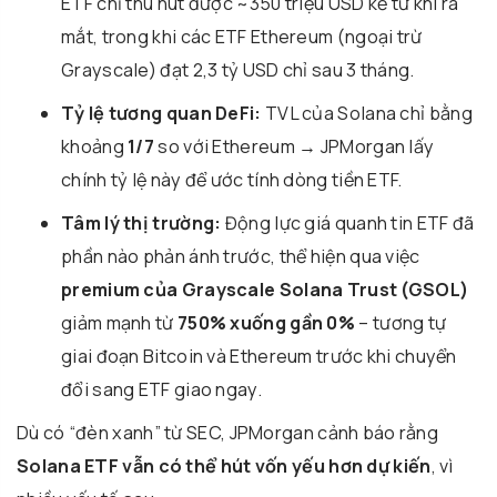
ETF chỉ thu hút được ~350 triệu USD kể từ khi ra
mắt, trong khi các ETF Ethereum (ngoại trừ
Grayscale) đạt 2,3 tỷ USD chỉ sau 3 tháng.
Tỷ lệ tương quan DeFi:
TVL của Solana chỉ bằng
khoảng
1/7
so với Ethereum → JPMorgan lấy
chính tỷ lệ này để ước tính dòng tiền ETF.
Tâm lý thị trường:
Động lực giá quanh tin ETF đã
phần nào phản ánh trước, thể hiện qua việc
premium của Grayscale Solana Trust (GSOL)
giảm mạnh từ
750% xuống gần 0%
– tương tự
giai đoạn Bitcoin và Ethereum trước khi chuyển
đổi sang ETF giao ngay.
Dù có “đèn xanh” từ SEC, JPMorgan cảnh báo rằng
Solana ETF vẫn có thể hút vốn yếu hơn dự kiến
, vì