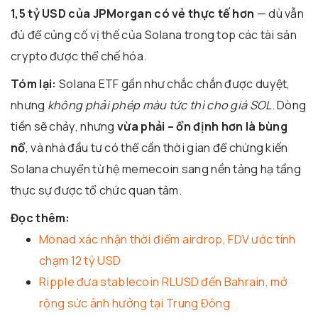
1,5 tỷ USD của JPMorgan có vẻ thực tế hơn
— dù vẫn
đủ để củng cố vị thế của Solana trong top các tài sản
crypto được thể chế hóa.
Tóm lại:
Solana ETF gần như chắc chắn được duyệt,
nhưng
không phải phép màu tức thì cho giá SOL
. Dòng
tiền sẽ chảy, nhưng
vừa phải – ổn định hơn là bùng
nổ
, và nhà đầu tư có thể cần thời gian để chứng kiến
Solana chuyển từ hệ memecoin sang nền tảng hạ tầng
thực sự được tổ chức quan tâm.
Đọc thêm:
Monad xác nhận thời điểm airdrop, FDV ước tính
chạm 12 tỷ USD
Ripple đưa stablecoin RLUSD đến Bahrain, mở
rộng sức ảnh hưởng tại Trung Đông