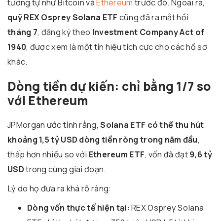
tương tự như Bitcoin và
Ethereum
trước đó. Ngoài ra,
quỹ REX Osprey Solana ETF
cũng đã ra mắt hồi
tháng 7
, đăng ký theo
Investment Company Act of
1940
, được xem là một tín hiệu tích cực cho các hồ sơ
khác.
Dòng tiền dự kiến: chỉ bằng 1/7 so
với Ethereum
JPMorgan ước tính rằng,
Solana ETF có thể thu hút
khoảng 1,5 tỷ USD dòng tiền ròng trong năm đầu
,
thấp hơn nhiều so với
Ethereum ETF
, vốn đã đạt
9,6 tỷ
USD
trong cùng giai đoạn.
Lý do họ đưa ra khá rõ ràng:
Dòng vốn thực tế hiện tại:
REX Osprey Solana