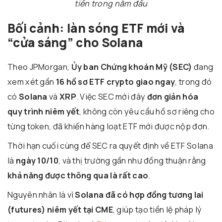
tiền trong năm đầu
Bối cảnh: làn sóng ETF mới và
“cửa sáng” cho Solana
Theo JPMorgan,
Ủy ban Chứng khoán Mỹ (SEC)
đang
xem xét gần
16 hồ sơ ETF crypto giao ngay
, trong đó
có
Solana
và
XRP
. Việc SEC mới đây
đơn giản hóa
quy trình niêm yết
, không còn yêu cầu hồ sơ riêng cho
từng token, đã khiến hàng loạt ETF mới được nộp đơn.
Thời hạn cuối cùng để SEC ra quyết định về ETF Solana
là
ngày 10/10
, và thị trường gần như đồng thuận rằng
khả năng được thông qua là rất cao
.
Nguyên nhân là vì
Solana đã có hợp đồng tương lai
(futures) niêm yết tại CME
, giúp tạo tiền lệ pháp lý