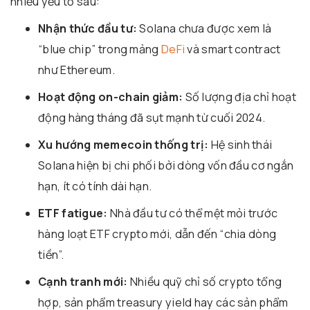
nhiều yếu tố sau:
Nhận thức đầu tư:
Solana chưa được xem là
“blue chip” trong mảng
DeFi
và smart contract
như Ethereum.
Hoạt động on-chain giảm:
Số lượng địa chỉ hoạt
động hàng tháng đã sụt mạnh từ cuối 2024.
Xu hướng memecoin thống trị:
Hệ sinh thái
Solana hiện bị chi phối bởi dòng vốn đầu cơ ngắn
hạn, ít có tính dài hạn.
ETF fatigue:
Nhà đầu tư có thể mệt mỏi trước
hàng loạt ETF crypto mới, dẫn đến “chia dòng
tiền”.
Cạnh tranh mới:
Nhiều quỹ chỉ số crypto tổng
hợp, sản phẩm treasury yield hay các sản phẩm