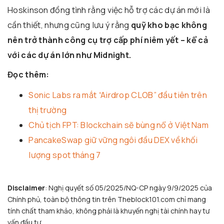
Hoskinson đồng tình rằng việc hỗ trợ các dự án mới là
cần thiết, nhưng cũng lưu ý rằng
quỹ kho bạc không
nên trở thành công cụ trợ cấp phí niêm yết – kể cả
với các dự án lớn như Midnight.
Đọc thêm:
Sonic Labs ra mắt “Airdrop CLOB” đầu tiên trên
thị trường
Chủ tịch FPT: Blockchain sẽ bùng nổ ở Việt Nam
PancakeSwap giữ vững ngôi đầu DEX về khối
lượng spot tháng 7
Ask Chat
Disclaimer
: Nghị quyết số 05/2025/NQ-CP ngày 9/9/2025 của
Chính phủ, toàn bộ thông tin trên Theblock101.com chỉ mang
tính chất tham khảo, không phải là khuyến nghị tài chính hay tư
vấn đầu tư.