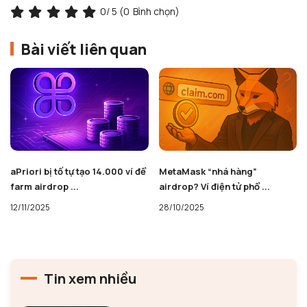
0
/ 5 (
0
Bình chọn)
Bài viết liên quan
aPriori bị tố tự tạo 14.000 ví để
MetaMask “nhá hàng”
farm airdrop ...
airdrop? Ví điện tử phổ ...
12/11/2025
28/10/2025
Tin xem nhiều