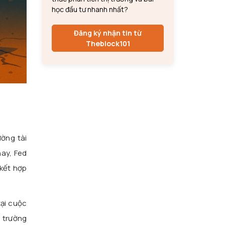
học đầu tư nhanh nhất?
Đăng ký nhận tin từ
Theblock101
ường tài
nay, Fed
 kết hợp
tại cuộc
ị trường