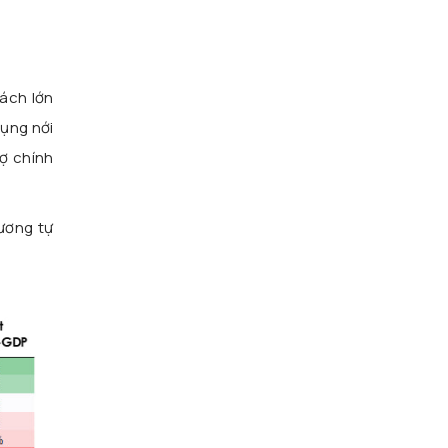
sách lớn
dụng nới
nợ chính
tương tự