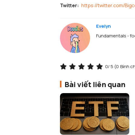
Twitter:
https://twitter.com/Big
Evelyn
Fundamentals - foc
0
/ 5 (
0
Bình c
Bài viết liên quan