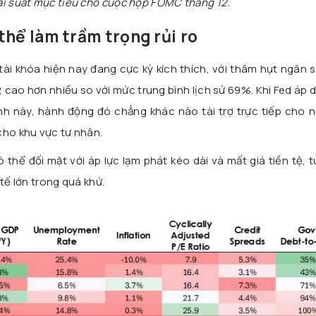
lãi suất mục tiêu cho cuộc họp FOMC tháng 12.
thể làm trầm trọng rủi ro
ài khóa hiện nay đang cực kỳ kích thích, với thâm hụt ngân 
, cao hơn nhiều so với mức trung bình lịch sử 69%. Khi Fed áp 
ảnh này, hành động đó chẳng khác nào tài trợ trực tiếp cho 
cho khu vực tư nhân.
 thể đối mặt với áp lực lạm phát kéo dài và mất giá tiền tệ, 
tế lớn trong quá khứ.