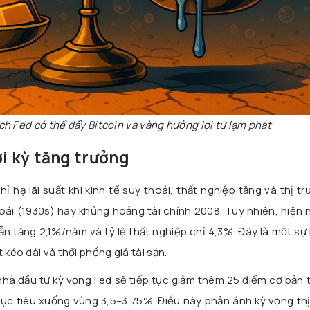
ch Fed có thể đẩy Bitcoin và vàng hưởng lợi từ lạm phát
ời kỳ tăng trưởng
hỉ hạ lãi suất khi kinh tế suy thoái, thất nghiệp tăng và thị tr
hoái (1930s) hay khủng hoảng tài chính 2008. Tuy nhiên, hiện 
 vẫn tăng 2,1%/năm và tỷ lệ thất nghiệp chỉ 4,3%. Đây là một sự
 kéo dài và thổi phồng giá tài sản.
 nhà đầu tư kỳ vọng Fed sẽ tiếp tục giảm thêm 25 điểm cơ bản 
mục tiêu xuống vùng 3,5–3,75%. Điều này phản ánh kỳ vọng th