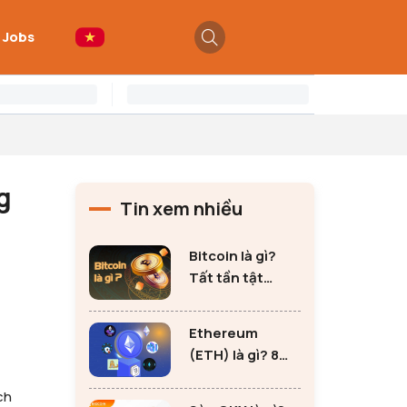
 Jobs
g
Tin xem nhiều
Bitcoin là gì?
Tất tần tật
những thông tin
quan trọng về
Ethereum
Bitcoin
(ETH) là gì? 8
lưu ý không thể
ch
bỏ qua khi đầu