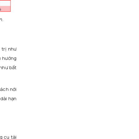
n.
 trị như
u hướng
 như bất
sách nới
 dài hạn
g cụ tài