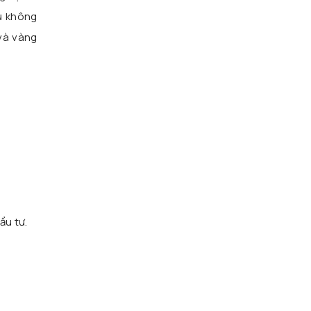
hủ không
 và vàng
n
ầu tư.