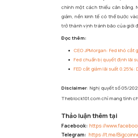
chính một cách thiếu cân bằng. Nế
giảm, nền kinh tế có thể bước vào
trở thành vịnh tránh bão của giới đ
Đọc thêm:
CEO JPMorgan: Fed khó cắt gi
Fed chuẩn bị quyết định lãi su
FED cắt giảm lãi suất 0.25%: 
Disclaimer
: Nghị quyết số 05/20
Theblock101.com chỉ mang tính chấ
Thảo luận thêm tại
Facebook:
https://www.facebo
Telegram:
https://t.me/Bigcoin