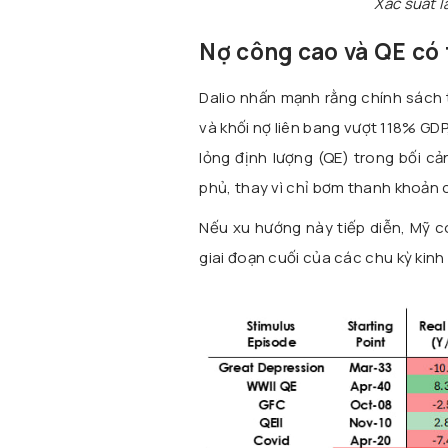
Xác suất 
Nợ công cao và QE có 
Dalio nhấn mạnh rằng chính sách t
và khối nợ liên bang vượt 118% GDP
lỏng định lượng (QE) trong bối c
phủ, thay vì chỉ bơm thanh khoản 
Nếu xu hướng này tiếp diễn, Mỹ có
giai đoạn cuối của các chu kỳ kinh 