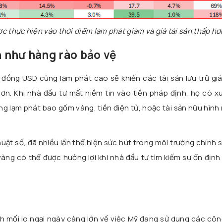
ợc thực hiện vào thời điểm lạm phát giảm và giá tài sản thấp hơ
n như hàng rào bảo vệ
đồng USD cùng lạm phát cao sẽ khiến các tài sản lưu trữ giá
ơn. Khi nhà đầu tư mất niềm tin vào tiền pháp định, họ có x
 lạm phát bao gồm vàng, tiền điện tử, hoặc tài sản hữu hình
uật số, đã nhiều lần thể hiện sức hút trong môi trường chính 
àng có thể được hưởng lợi khi nhà đầu tư tìm kiếm sự ổn định
 mối lo ngại ngày càng lớn về việc Mỹ đang sử dụng các côn