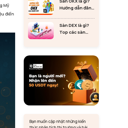
Sàn OKX là gì?
tư Ethereum
ng Mỹ
Hướng dẫn đăng
iệu điển
ký sàn OKX đơn
giản cho người
Sàn DEX là gì?
mới
Top các sàn
DEX lớn nhất thị
trường 2024
Bạn muốn cập nhật những kiến
thức phân tích thị trường và bài