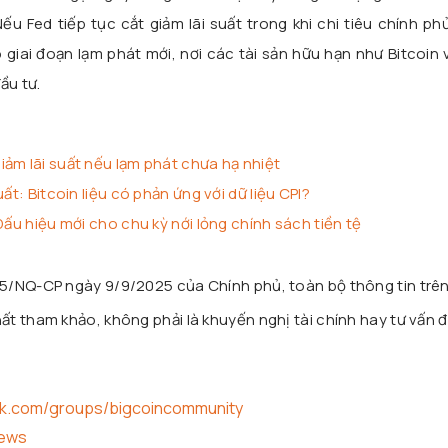
u Fed tiếp tục cắt giảm lãi suất trong khi chi tiêu chính p
 giai đoạn lạm phát mới, nơi các tài sản hữu hạn như Bitcoin
ầu tư.
ảm lãi suất nếu lạm phát chưa hạ nhiệt
ất: Bitcoin liệu có phản ứng với dữ liệu CPI?
Dấu hiệu mới cho chu kỳ nới lỏng chính sách tiền tệ
25/NQ-CP ngày 9/9/2025 của Chính phủ, toàn bộ thông tin trê
t tham khảo, không phải là khuyến nghị tài chính hay tư vấn đ
ok.com/groups/bigcoincommunity
news