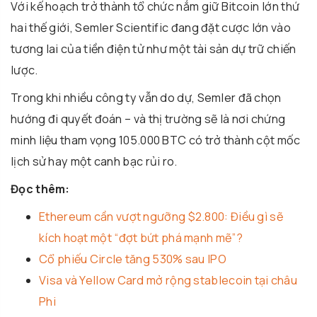
Với kế hoạch trở thành tổ chức nắm giữ Bitcoin lớn thứ
hai thế giới, Semler Scientific đang đặt cược lớn vào
tương lai của tiền điện tử như một tài sản dự trữ chiến
lược.
Trong khi nhiều công ty vẫn do dự, Semler đã chọn
hướng đi quyết đoán – và thị trường sẽ là nơi chứng
minh liệu tham vọng 105.000 BTC có trở thành cột mốc
lịch sử hay một canh bạc rủi ro.
Đọc thêm:
Ethereum cần vượt ngưỡng $2.800: Điều gì sẽ
kích hoạt một “đợt bứt phá mạnh mẽ”?
Cổ phiếu Circle tăng 530% sau IPO
Visa và Yellow Card mở rộng stablecoin tại châu
Phi