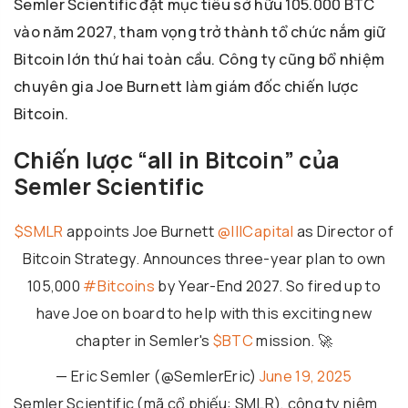
Semler Scientific đặt mục tiêu sở hữu 105.000 BTC
vào năm 2027, tham vọng trở thành tổ chức nắm giữ
Bitcoin lớn thứ hai toàn cầu. Công ty cũng bổ nhiệm
chuyên gia Joe Burnett làm giám đốc chiến lược
Bitcoin.
Chiến lược “all in Bitcoin” của
Semler Scientific
$SMLR
appoints Joe Burnett
@IIICapital
as Director of
Bitcoin Strategy. Announces three-year plan to own
105,000
#Bitcoins
by Year-End 2027. So fired up to
have Joe on board to help with this exciting new
chapter in Semler's
$BTC
mission. 🚀
— Eric Semler (@SemlerEric)
June 19, 2025
Semler Scientific (mã cổ phiếu: SMLR), công ty niêm