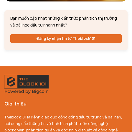
Bạn muốn cập nhật những kiến thức phân tích thị trường
và bài học đầu tư nhanh nhất?
Đăng ký nhận tin từ Theblock101
Giới thiệu
Theblock101 là kênh giáo dục cộng đồng đầu tư trung và dài hạn,
nơi cung cấp thông tin về tình hình phát triển công nghệ
blockchain, phân tích dự án và góc nhìn kĩ thuật về công nghệ