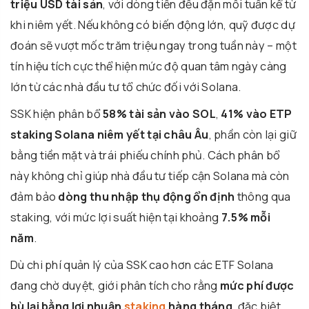
triệu USD tài sản
, với dòng tiền đều đặn mỗi tuần kể từ
khi niêm yết. Nếu không có biến động lớn, quỹ được dự
đoán sẽ vượt mốc trăm triệu ngay trong tuần này – một
tín hiệu tích cực thể hiện mức độ quan tâm ngày càng
lớn từ các nhà đầu tư tổ chức đối với Solana.
SSK hiện phân bổ
58% tài sản vào SOL
,
41% vào ETP
staking Solana niêm yết tại châu Âu
, phần còn lại giữ
bằng tiền mặt và trái phiếu chính phủ. Cách phân bổ
này không chỉ giúp nhà đầu tư tiếp cận Solana mà còn
đảm bảo
dòng thu nhập thụ động ổn định
thông qua
staking, với mức lợi suất hiện tại khoảng
7.5% mỗi
năm
.
Dù chi phí quản lý của SSK cao hơn các ETF Solana
đang chờ duyệt, giới phân tích cho rằng
mức phí được
bù lại bằng lợi nhuận
staking
hàng tháng
, đặc biệt