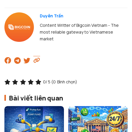
Duyên Trần
Content Writter of Bigcoin Vietnam - The
most reliable gateway to Vietnamese
market
0
/ 5 (
0
Bình chọn)
Bài viết liên quan