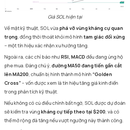
Giá SOL hiện tại
Về mặt kỹ thuật, SOL vừa
phá vỡ vùng kháng cự quan
trọng
, đồng thời thoát khỏi mô hình
tam giác đối xứng
– một tín hiệu xác nhận xu hướng tăng.
Ngoài ra, các chỉ báo như
RSI, MACD
đều đang ủng hộ
phe mua. Đáng chú ý,
đường MA50 đang tiến gần cắt
lên MA200
, chuẩn bị hình thành mô hình
“Golden
Cross”
– vốn được xem là tín hiệu tăng giá kinh điển
trong phân tích kỹ thuật.
Nếu không có cú điều chỉnh bất ngờ, SOL được dự đoán
sẽ kiểm tra vùng
kháng cự tiếp theo tại $200
, và có
thể mở rộng đà tăng nếu vượt ngưỡng này thành công.