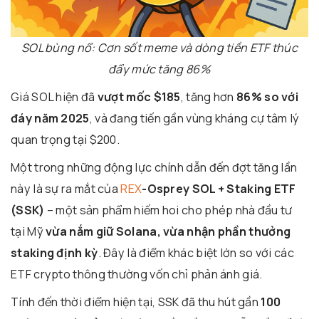
SOL bùng nổ: Cơn sốt meme và dòng tiền ETF thúc
đẩy mức tăng 86%
Giá SOL hiện đã
vượt mốc $185
, tăng hơn
86% so với
đáy năm 2025
, và đang tiến gần vùng kháng cự tâm lý
quan trọng tại $200.
Một trong những động lực chính dẫn đến đợt tăng lần
này là sự ra mắt của
REX
-Osprey SOL + Staking ETF
(SSK)
– một sản phẩm hiếm hoi cho phép nhà đầu tư
tại Mỹ
vừa nắm giữ Solana, vừa nhận phần thưởng
staking định kỳ
. Đây là điểm khác biệt lớn so với các
ETF crypto thông thường vốn chỉ phản ánh giá.
Tính đến thời điểm hiện tại, SSK đã thu hút gần
100