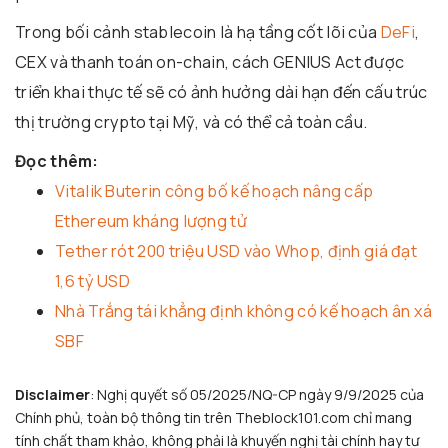
Trong bối cảnh stablecoin là hạ tầng cốt lõi của
DeFi
,
CEX và thanh toán on-chain, cách GENIUS Act được
triển khai thực tế sẽ có ảnh hưởng dài hạn đến cấu trúc
thị trường crypto tại Mỹ, và có thể cả toàn cầu.
Đọc thêm:
Vitalik Buterin công bố kế hoạch nâng cấp
Ethereum kháng lượng tử
Tether rót 200 triệu USD vào Whop, định giá đạt
1,6 tỷ USD
Nhà Trắng tái khẳng định không có kế hoạch ân xá
SBF
Disclaimer
: Nghị quyết số 05/2025/NQ-CP ngày 9/9/2025 của
Chính phủ, toàn bộ thông tin trên Theblock101.com chỉ mang
tính chất tham khảo, không phải là khuyến nghị tài chính hay tư