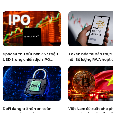
SpaceX thu hút hơn 557 triệu
Token hóa tài sản thực
USD trong chiến dịch IPO
nổ: Số lượng RWA hoạt
token hoá trên Binance
tăng gần 600% bất chấ
trường crypto suy yếu
DeFi đang trở nên an toàn
Việt Nam đề xuất cho p