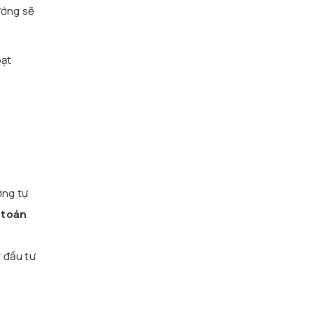
ớng sẽ
oạt
ơng tự
 toán
ỹ đầu tư