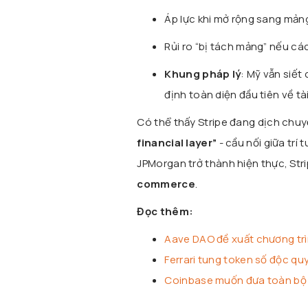
Áp lực khi mở rộng sang mảng
Rủi ro “bị tách mảng” nếu các
Khung pháp lý
: Mỹ vẫn siết
định toàn diện đầu tiên về tài
Có thể thấy Stripe đang dịch chuy
financial layer”
- cầu nối giữa trí 
JPMorgan trở thành hiện thực, Stri
commerce
.
Đọc thêm:
Aave DAO đề xuất chương trìn
Ferrari tung token số độc q
Coinbase muốn đưa toàn bộ v