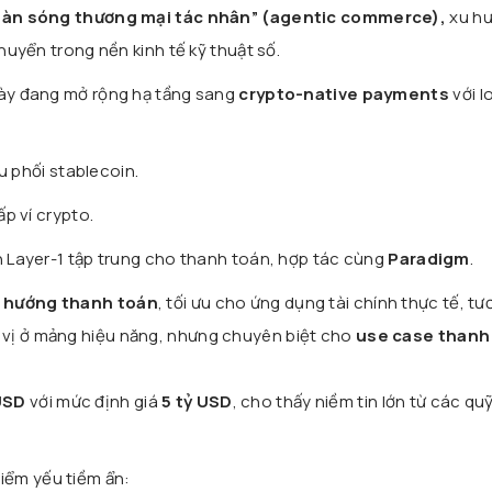
làn sóng thương mại tác nhân” (agentic commerce),
xu hư
chuyển trong nền kinh tế kỹ thuật số.
này đang mở rộng hạ tầng sang
crypto-native payments
với l
u phối stablecoin.
ấp ví crypto.
n Layer-1 tập trung cho thanh toán, hợp tác cùng
Paradigm
.
1 hướng thanh toán
, tối ưu cho ứng dụng tài chính thực tế, tư
vị ở mảng hiệu năng, nhưng chuyên biệt cho
use case thanh
USD
với mức định giá
5 tỷ USD
, cho thấy niềm tin lớn từ các qu
iểm yếu tiềm ẩn: