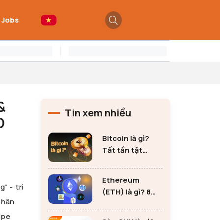
 Jobs
&
Tin xem nhiều
D
Bitcoin là gì?
Tất tần tật
những thông tin
quan trọng về
Ethereum
Bitcoin
” - trí
(ETH) là gì? 8
phân
lưu ý không thể
bỏ qua khi đầu
ipe