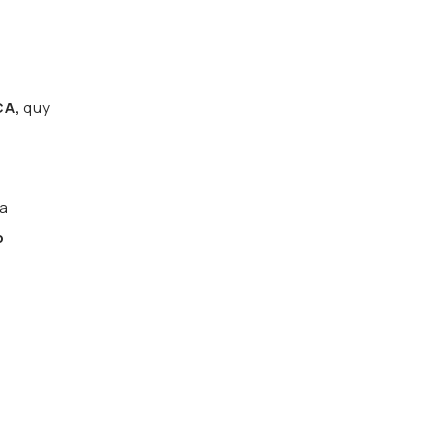
CA,
quy
ủa
o