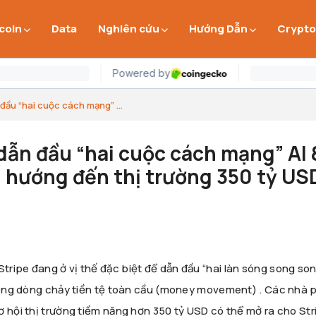
 coin
Data
Nghiên cứu
Hướng Dẫn
Crypto
đầu “hai cuộc cách mạng” ...
dẫn đầu “hai cuộc cách mạng” AI 
hướng đến thị trường 350 tỷ US
ipe đang ở vị thế đặc biệt để dẫn đầu “hai làn sóng song song
trong dòng chảy tiền tệ toàn cầu (money movement) . Các nhà 
ơ hội thị trường tiềm năng hơn 350 tỷ USD có thể mở ra cho Str