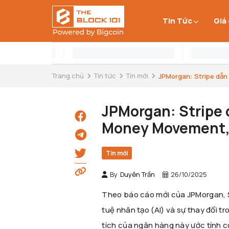
Tin Tức
Giá
Trang chủ
Tin tức
Tin mới
JPMorgan: Stripe dẫn 
JPMorgan: Stripe 
Money Movement, 
Tin mới
By
Duyên Trần
26/10/2025
Theo báo cáo mới của JPMorgan, Str
tuệ nhân tạo (AI) và sự thay đổi 
tích của ngân hàng này ước tính c