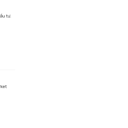
n
ầu tư.
rket