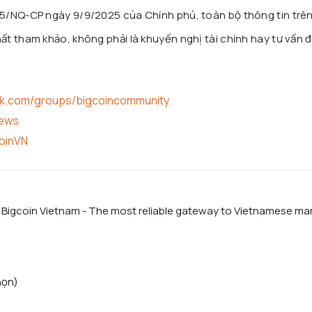
25/NQ-CP ngày 9/9/2025 của Chính phủ, toàn bộ thông tin trê
t tham khảo, không phải là khuyến nghị tài chính hay tư vấn đ
ok.com/groups/bigcoincommunity
news
coinVN
f Bigcoin Vietnam - The most reliable gateway to Vietnamese ma
họn)