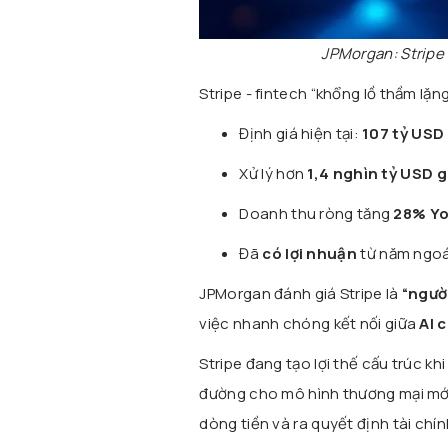
JPMorgan: Stripe
Stripe - fintech “khổng lồ thầm lặng
Định giá hiện tại:
107 tỷ USD
Xử lý hơn
1,4 nghìn tỷ USD 
Doanh thu ròng tăng
28% Y
Đã
có lợi nhuận
từ năm ngoá
JPMorgan đánh giá Stripe là
“người
việc nhanh chóng kết nối giữa
AI 
Stripe đang tạo lợi thế cấu trúc kh
đường cho mô hình thương mại mới
dòng tiền và ra quyết định tài chín