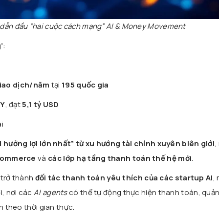
 dẫn đầu “hai cuộc cách mạng” AI & Money Movement
”:
giao dịch/năm
tại
195 quốc gia
oY
, đạt
5,1 tỷ USD
i
 hưởng lợi lớn nhất” từ xu hướng tài chính xuyên biên giới
,
commerce
và
các lớp hạ tầng thanh toán thế hệ mới
.
i trở thành
đối tác thanh toán yêu thích của các startup AI
,
, nơi các
AI agents
có thể tự động thực hiện thanh toán, quản
h theo thời gian thực.