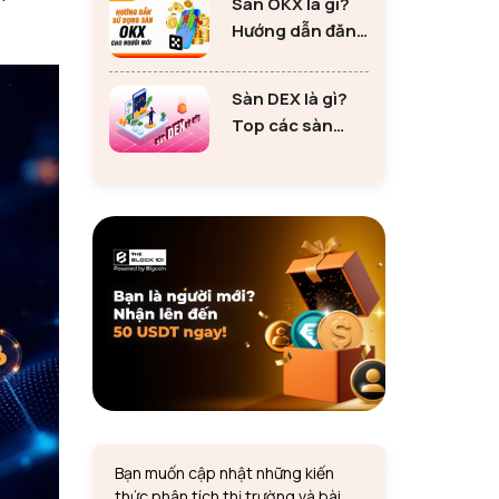
Sàn OKX là gì?
tư Ethereum
Hướng dẫn đăng
ký sàn OKX đơn
giản cho người
Sàn DEX là gì?
mới
Top các sàn
DEX lớn nhất thị
trường 2024
Bạn muốn cập nhật những kiến
thức phân tích thị trường và bài