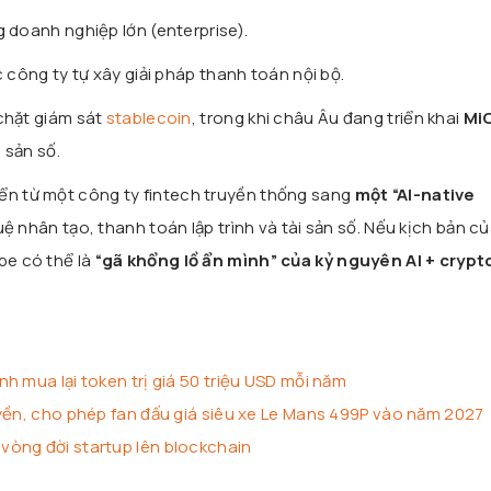
 doanh nghiệp lớn (enterprise).
 công ty tự xây giải pháp thanh toán nội bộ.
 chặt giám sát
stablecoin
, trong khi châu Âu đang triển khai
Mi
 sản số.
ển từ một công ty fintech truyền thống sang
một “AI-native
tuệ nhân tạo, thanh toán lập trình và tài sản số. Nếu kịch bản c
pe có thể là
“gã khổng lồ ẩn mình” của kỷ nguyên AI + crypt
h mua lại token trị giá 50 triệu USD mỗi năm
uyền, cho phép fan đấu giá siêu xe Le Mans 499P vào năm 2027
òng đời startup lên blockchain