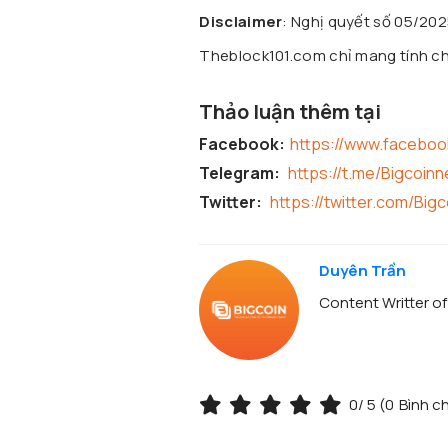
Disclaimer
: Nghị quyết số 05/20
Theblock101.com chỉ mang tính chấ
Thảo luận thêm tại
Facebook:
https://www.facebo
Telegram:
https://t.me/Bigcoin
Twitter:
https://twitter.com/Big
Duyên Trần
Content Writter o
0
/ 5 (
0
Bình c