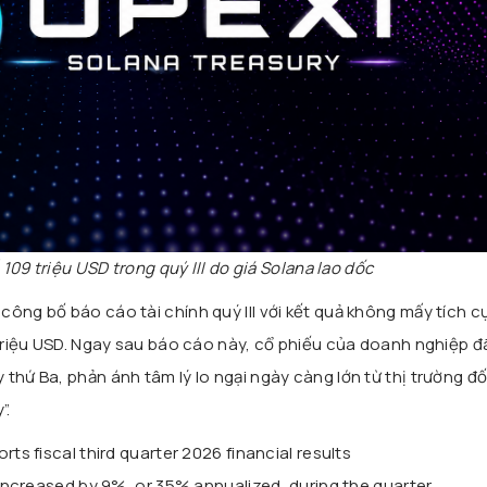
 109 triệu USD trong quý III do giá Solana lao dốc
ông bố báo cáo tài chính quý III với kết quả không mấy tích cự
9 triệu USD. Ngay sau báo cáo này, cổ phiếu của doanh nghiệp đ
thứ Ba, phản ánh tâm lý lo ngại ngày càng lớn từ thị trường đối
”.
rts fiscal third quarter 2026 financial results
increased by 9%, or 35% annualized, during the quarter