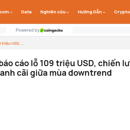
 coin
Data
Nghiên cứu
Hướng Dẫn
Crypto
triệu USD, ...
báo cáo lỗ 109 triệu USD, chiến l
ranh cãi giữa mùa downtrend