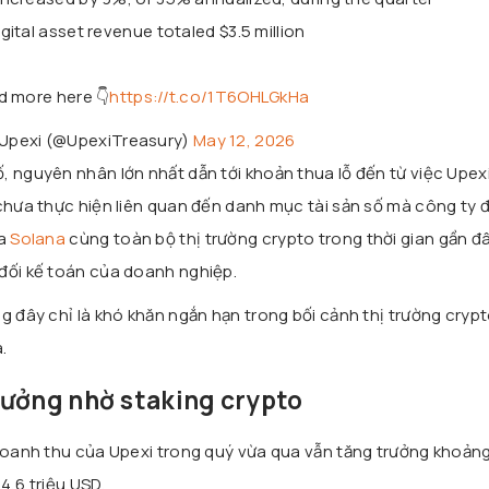
igital asset revenue totaled $3.5 million
d more here 👇
https://t.co/1T6OHLGkHa
Upexi (@UpexiTreasury)
May 12, 2026
, nguyên nhân lớn nhất dẫn tới khoản thua lỗ đến từ việc Upexi
 chưa thực hiện liên quan đến danh mục tài sản số mà công ty 
ủa
Solana
cùng toàn bộ thị trường crypto trong thời gian gần đ
đối kế toán của doanh nghiệp.
g đây chỉ là khó khăn ngắn hạn trong bối cảnh thị trường cryp
.
rưởng nhờ staking crypto
 doanh thu của Upexi trong quý vừa qua vẫn tăng trưởng khoả
4,6 triệu USD.