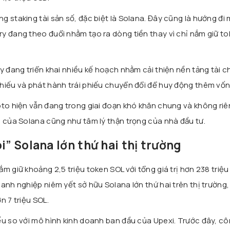
 staking tài sản số, đặc biệt là Solana. Đây cũng là hướng đi
y đang theo đuổi nhằm tạo ra dòng tiền thay vì chỉ nắm giữ to
y đang triển khai nhiều kế hoạch nhằm cải thiện nền tảng tài c
hiếu và phát hành trái phiếu chuyển đổi để huy động thêm vốn
pto hiện vẫn đang trong giai đoạn khó khăn chung và không ri
m của Solana cũng như tâm lý thận trọng của nhà đầu tư.
i” Solana lớn thứ hai thị trường
m giữ khoảng 2,5 triệu token SOL với tổng giá trị hơn 238 triệu
anh nghiệp niêm yết sở hữu Solana lớn thứ hai trên thị trường,
n 7 triệu SOL.
ếu so với mô hình kinh doanh ban đầu của Upexi. Trước đây, cô