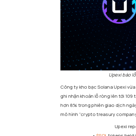
Upexi báo lỗ
Công ty kho bạc Solana Upexi vừa c
ghi nhận khoản lỗ ròng lên tới 10
hơn 8% trong phiên giao dịch ngày 
mô hình “crypto treasury company
Upexi repo
•
$SOL
tokens held 