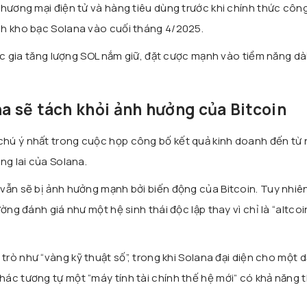
thương mại điện tử và hàng tiêu dùng trước khi chính thức côn
nh kho bạc Solana vào cuối tháng 4/2025.
tục gia tăng lượng SOL nắm giữ, đặt cược mạnh vào tiềm năng dà
na sẽ tách khỏi ảnh hưởng của Bitcoin
hú ý nhất trong cuộc họp công bố kết quả kinh doanh đến từ
ng lai của Solana.
vẫn sẽ bị ảnh hưởng mạnh bởi biến động của Bitcoin. Tuy nhiên
ờng đánh giá như một hệ sinh thái độc lập thay vì chỉ là “altco
trò như “vàng kỹ thuật số”, trong khi Solana đại diện cho một 
ác tương tự một “máy tính tài chính thế hệ mới” có khả năng t