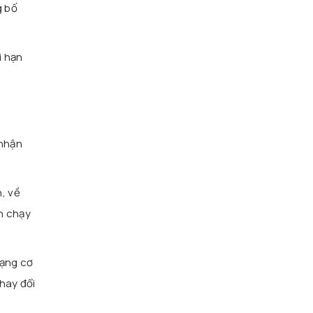
g bố
i hạn
 nhận
, về
in chạy
dạng cơ
hay đổi