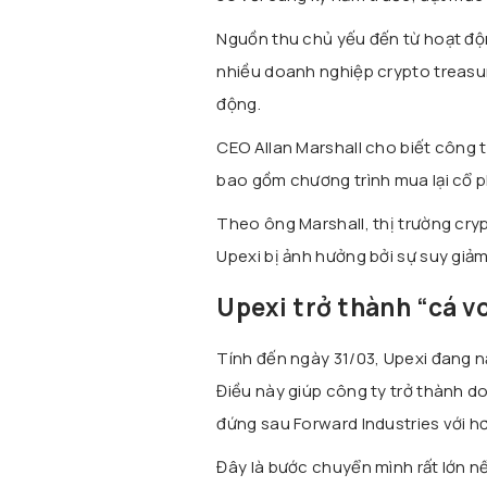
Nguồn thu chủ yếu đến từ hoạt động
nhiều doanh nghiệp crypto treasur
động.
CEO Allan Marshall cho biết công t
bao gồm chương trình mua lại cổ p
Theo ông Marshall, thị trường cry
Upexi bị ảnh hưởng bởi sự suy giả
Upexi trở thành “cá vo
Tính đến ngày 31/03, Upexi đang nắ
Điều này giúp công ty trở thành do
đứng sau
Forward Industries
với hơ
Đây là bước chuyển mình rất lớn n