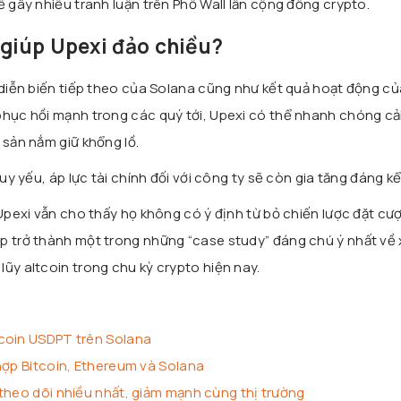
ề gây nhiều tranh luận trên Phố Wall lẫn cộng đồng crypto.
 giúp Upexi đảo chiều?
t diễn biến tiếp theo của Solana cũng như kết quả hoạt động c
phục hồi mạnh trong các quý tới, Upexi có thể nhanh chóng cải
 sản nắm giữ khổng lồ.
suy yếu, áp lực tài chính đối với công ty sẽ còn gia tăng đáng kể
 Upexi vẫn cho thấy họ không có ý định từ bỏ chiến lược đặt cư
p trở thành một trong những “case study” đáng chú ý nhất về
ũy altcoin trong chu kỳ crypto hiện nay.
coin USDPT trên Solana
hợp Bitcoin, Ethereum và Solana
theo dõi nhiều nhất, giảm mạnh cùng thị trường