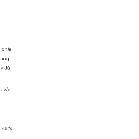
 phải
đang
ây đã
to vẫn
ng 46%