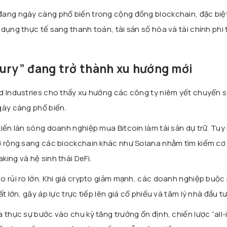
đang ngày càng phổ biến trong cộng đồng blockchain, đặc biệt
dụng thực tế sang thanh toán, tài sản số hóa và tài chính phi 
sury” đang trở thành xu hướng mới
rd Industries cho thấy xu hướng các công ty niêm yết chuyển 
gày càng phổ biến.
iến làn sóng doanh nghiệp mua Bitcoin làm tài sản dự trữ. Tuy
ở rộng sang các blockchain khác như Solana nhằm tìm kiếm cơ 
ing và hệ sinh thái DeFi.
o rủi ro lớn. Khi giá crypto giảm mạnh, các doanh nghiệp buộc 
t lớn, gây áp lực trực tiếp lên giá cổ phiếu và tâm lý nhà đầu tư
 thực sự bước vào chu kỳ tăng trưởng ổn định, chiến lược “all-