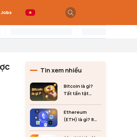
 Jobs
ược
Tin xem nhiều
Bitcoin là gì?
Tất tần tật
những thông tin
quan trọng về
Ethereum
Bitcoin
(ETH) là gì? 8
lưu ý không thể
bỏ qua khi đầu