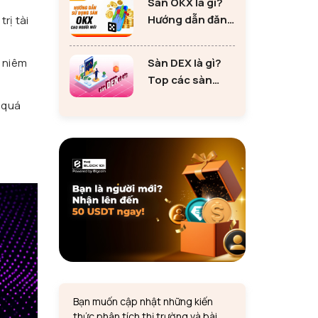
Sàn OKX là gì?
tư Ethereum
Hướng dẫn đăng
rị tài
ký sàn OKX đơn
giản cho người
Sàn DEX là gì?
p niêm
mới
Top các sàn
DEX lớn nhất thị
c quá
trường 2024
Bạn muốn cập nhật những kiến
thức phân tích thị trường và bài