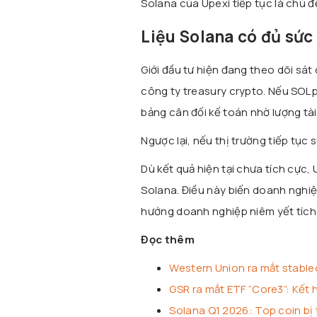
Solana của Upexi tiếp tục là chủ đ
Liệu Solana có đủ sức
Giới đầu tư hiện đang theo dõi sá
công ty treasury crypto. Nếu SOL 
bảng cân đối kế toán nhờ lượng tài
Ngược lại, nếu thị trường tiếp tục 
Dù kết quả hiện tại chưa tích cực,
Solana. Điều này biến doanh nghiệ
hướng doanh nghiệp niêm yết tích l
Đọc thêm
Western Union ra mắt stable
GSR ra mắt ETF “Core3”: Kết 
Solana Q1 2026: Top coin bị 