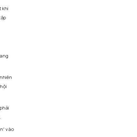
 khi
tập
sang
 nhiên
hội
phải
.
in” vào