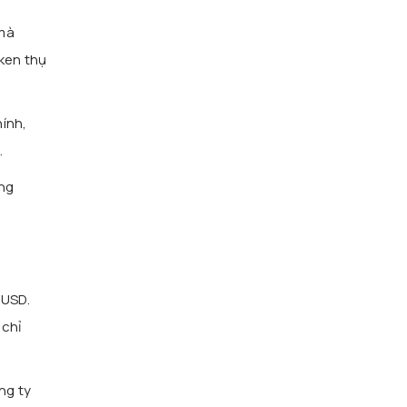
 mà
ken thụ
hính,
.
êng
 USD.
 chỉ
ng ty