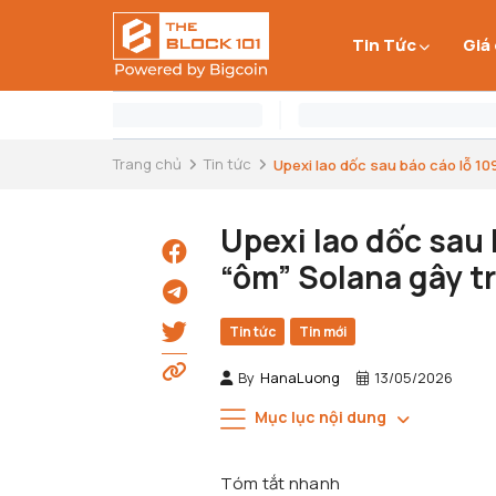
Tin Tức
Giá
Trang chủ
Tin tức
Upexi lao dốc sau báo cáo lỗ 109 
Upexi lao dốc sau 
“ôm” Solana gây t
Tin tức
Tin mới
By
HanaLuong
13/05/2026
Mục lục nội dung
Tóm tắt nhanh