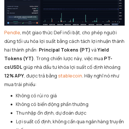
Pendle
, một giao thức DeFi nổi bật, cho phép người
dùng tối ưu hóa lợi suất bằng cách tách lợi nhuận thành
hai thành phần:
Principal Tokens (PT)
và
Yield
Tokens (YT)
. Trong chiến lược này, việc mua
PT-
csUSDL
giúp nhà đầu tư khóa lợi suất cố định khoảng
12% APY
, được trả bằng
stablecoin
. Hãy nghĩ nó như
mua trái phiếu:
Không có rủi ro giá
Không có biến động phần thưởng
Thu nhập ổn định, dự đoán được
Lợi suất cố định, không cần qua ngân hàng truyền