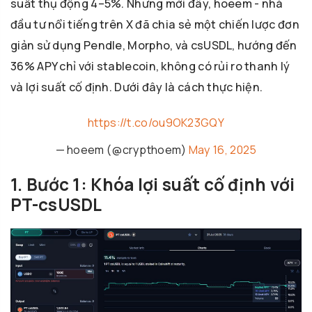
suất thụ động 4–5%. Nhưng mới đây, hoeem - nhà
đầu tư nổi tiếng trên X đã chia sẻ một chiến lược đơn
giản sử dụng Pendle, Morpho, và csUSDL, hướng đến
36% APY chỉ với stablecoin, không có rủi ro thanh lý
và lợi suất cố định. Dưới đây là cách thực hiện.
https://t.co/ou9OK23GQY
— hoeem (@crypthoem)
May 16, 2025
1. Bước 1: Khóa lợi suất cố định với
PT-csUSDL