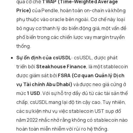
qua cơ chế
TWAP (Time-Weighted Average
Price)
của Pendle, hoàn toàn on-chain và không
phụ thuộc vào oracle bên ngoài. Cơ chế này loại
bỏ nguy cơ thanh lý do biến động giá, một vấn đề
phổ biến trong các chiến lược vay margin truyền
thống.
Sự ổn định của csUSDL
: csUSDL, được phát
triển bởi
Steakhouse Finance
, là một stablecoin
được giám sát bởi
FSRA (Cơ quan Quản lý Dịch
vụ Tài chính Abu Dhabi)
và được neo giá cứng ở
mức
1 USD
. Với sự hỗ trợ đầy đủ từ các tài sản thế
chấp, csUSDL mang lại độ tin cậy cao. Tuy nhiên,
các sự kiện như vụ việc stablecoin UST sụp đổ
năm 2022 nhắc nhở rằng không có stablecoin nào
hoàn toàn miễn nhiễm với rủi ro hệ thống.