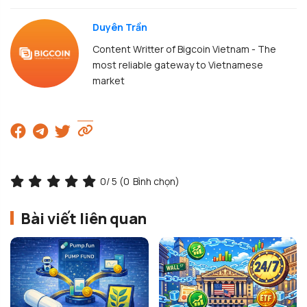
Duyên Trần
Content Writter of Bigcoin Vietnam - The
most reliable gateway to Vietnamese
market
0
/ 5 (
0
Bình chọn)
Bài viết liên quan