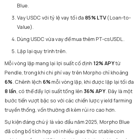
Blue.
Vay USDC với tỷ lệ vay tối đa
85% LTV
(Loan-to-
Value).
Dùng USDC vừa vay để mua thêm PT-csUSDL.
Lặp lại quy trình trên.
Mỗi vòng lặp mang lại lợi suất cố định
12% APY
từ
Pendle, trong khi chi phí vay trên Morpho chỉ khoảng
6%
. Chênh lệch
6%
mỗi vòng lặp, khi được lặp lại tối đa
8 lần
, có thể đẩy lợi suất tổng lên
36% APY
. Đây là một
bước tiến vượt bậc so với các chiến lược yield farming
truyền thống, vốn thường đi kèm rủi ro cao hơn.
Sự kiện đáng chú ý là vào đầu năm 2025, Morpho Blue
đã công bố tích hợp với nhiều giao thức stablecoin