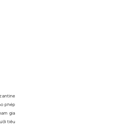
zantine
ho phép
ham gia
ưới tiêu