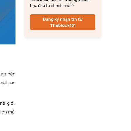
học đầu tư nhanh nhất?
Đăng ký nhận tin từ
Theblock101
 án nền
 mật, an
ế giới,
dịch mỗi