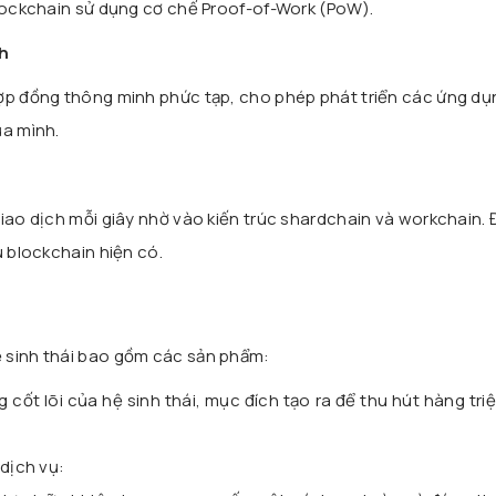
blockchain sử dụng cơ chế Proof-of-Work (PoW).
h
ợp đồng thông minh phức tạp, cho phép phát triển các ứng dụ
ủa mình.
iao dịch mỗi giây nhờ vào kiến trúc shardchain và workchain. 
u blockchain hiện có.
ệ sinh thái bao gồm các sản phẩm:
g cốt lõi của hệ sinh thái, mục đích tạo ra để thu hút hàng tri
dịch vụ: