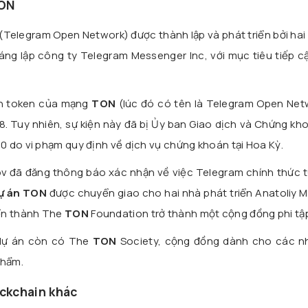
TON
(Telegram Open Network) được thành lập và phát triển bởi ha
áng lập công ty Telegram Messenger Inc, với mục tiêu tiếp c
án token của mạng
TON
(lúc đó có tên là Telegram Open Netw
 Tuy nhiên, sự kiện này đã bị Ủy ban Giao dịch và Chứng kh
 do vi phạm quy định về dịch vụ chứng khoán tại Hoa Kỳ.
v đã đăng thông báo xác nhận về việc Telegram chính thức t
ự án TON
được chuyển giao cho hai nhà phát triển Anatoliy 
iển thành The
TON
Foundation trở thành một cộng đồng phi tập
dự án còn có The
TON
Society, cộng đồng dành cho các n
phẩm.
ockchain khác