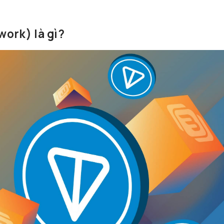
ork) là gì?