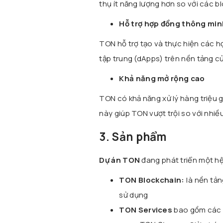
thụ ít năng lượng hơn so với các 
Hỗ trợ hợp đồng thông min
TON hỗ trợ tạo và thực hiện các h
tập trung (dApps) trên nền tảng c
Khả năng mở rộng cao
TON có khả năng xử lý hàng triệu g
này giúp TON vượt trội so với nhiề
3. Sản phẩm
Dự án TON
đang phát triển một h
TON Blockchain:
là nền tản
sử dụng
TON Services
bao gồm các 