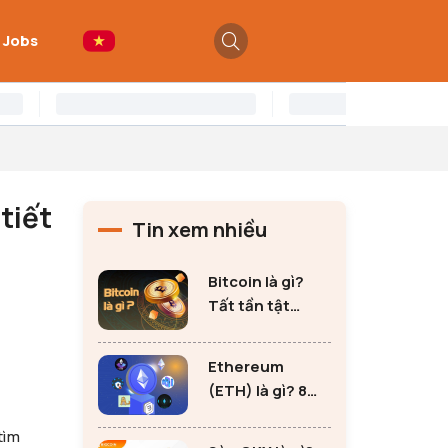
 Jobs
tiết
Tin xem nhiều
Bitcoin là gì?
Tất tần tật
những thông tin
quan trọng về
Ethereum
Bitcoin
(ETH) là gì? 8
lưu ý không thể
tìm
bỏ qua khi đầu