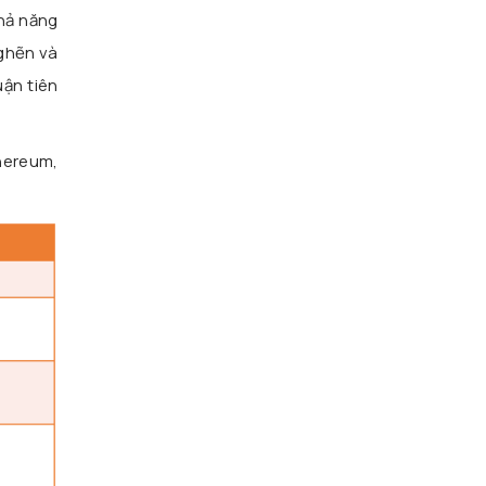
hả năng
nghẽn và
uận tiên
thereum,