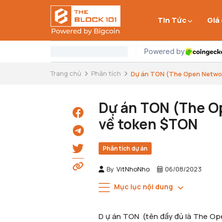
Tin Tức
Giá
Trang chủ
Phân tích
Dự án TON (The Open Network)
Dự án TON (The Op
về token $TON
Phân tích dự án
By
VitNhoNho
06/08/2023
Mục lục nội dung
D ự án TON (tên đầy đủ là The Ope