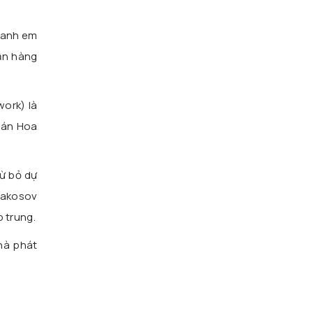
i anh em
ận hàng
ork) là
oán Hoa
ừ bỏ dự
Makosov
 trung.
hà phát