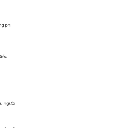
ng phi
Điều
ệu người