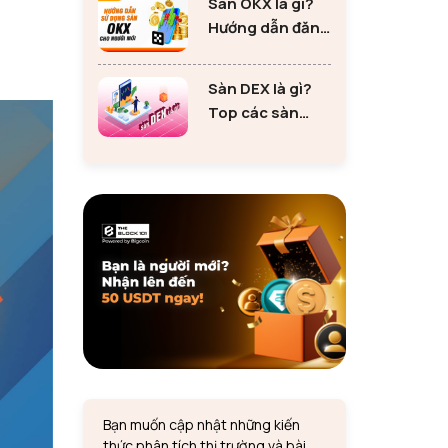
Sàn OKX là gì?
tư Ethereum
Hướng dẫn đăng
ký sàn OKX đơn
giản cho người
Sàn DEX là gì?
mới
Top các sàn
DEX lớn nhất thị
trường 2024
Bạn muốn cập nhật những kiến
thức phân tích thị trường và bài