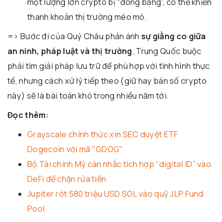
một lượng lớn crypto bị “đóng băng”, có thể khiến
thanh khoản thị trường méo mó.
=> Bước đi của Quý Châu phản ánh
sự giằng co giữa
an ninh, pháp luật và thị trường
. Trung Quốc buộc
phải tìm giải pháp lưu trữ để phù hợp với tình hình thực
tế, nhưng cách xử lý tiếp theo (giữ hay bán số crypto
này) sẽ là bài toán khó trong nhiều năm tới.
Đọc thêm:
Grayscale chính thức xin SEC duyệt ETF
Dogecoin với mã "GDOG"
Bộ Tài chính Mỹ cân nhắc tích hợp “digital ID” vào
DeFi để chặn rửa tiền
Jupiter rót 580 triệu USD SOL vào quỹ JLP Fund
Pool