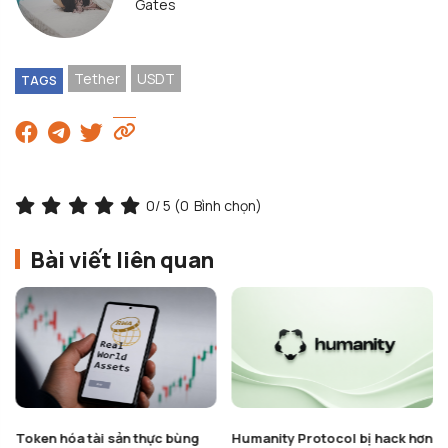
Gates
Tether
USDT
TAGS
0
/ 5 (
0
Bình chọn)
Bài viết liên quan
Token hóa tài sản thực bùng
Humanity Protocol bị hack hơn